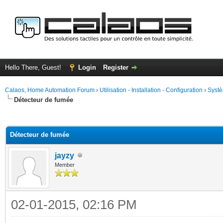
Hello There, Guest!
Login
Register
Calaos, Home Automation Forum
›
Utilisation - Installation - Configuration
›
Systè
Détecteur de fumée
ge
Détecteur de fumée
jayzy
Member
02-01-2015, 02:16 PM