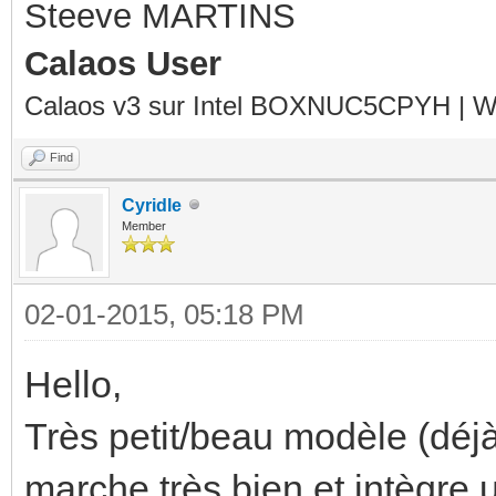
Steeve MARTINS
Calaos User
Calaos v3 sur Intel BOXNUC5CPYH | Wa
Find
Cyridle
Member
02-01-2015, 05:18 PM
Hello,
Très petit/beau modèle (déj
marche très bien et intègre