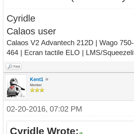
Cyridle
Calaos user
Calaos V2 Advantech 212D | Wago 750
464 | Ecran tactile ELO | LMS/Squeezel
Find
Kent1
Member
02-20-2016, 07:02 PM
Cyridle Wrote: