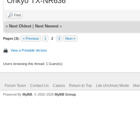
Onkyo TX-NR636
Find
«
Next Oldest
|
Next Newest
»
Pages (3):
« Previous
1
2
3
Next »
View a Printable Version
Users browsing this thread: 1 Guest(s)
Forum Team
Contact Us
Calaos
Return to Top
Lite (Archive) Mode
Mar
Powered By
MyBB
, © 2002-2026
MyBB Group
.