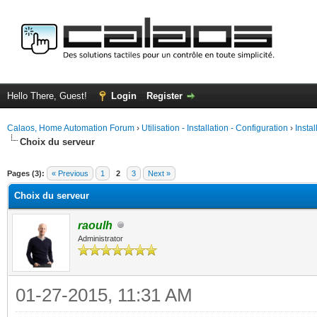
Hello There, Guest!
Login
Register
Calaos, Home Automation Forum
›
Utilisation - Installation - Configuration
›
Insta
Choix du serveur
ge
Pages (3):
« Previous
1
2
3
Next »
Choix du serveur
raoulh
Administrator
01-27-2015, 11:31 AM