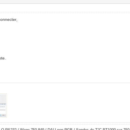
connecter,
ote.
LO RS232 / Wago 750-849 / DALI non RGB / Sondes de T°C PT1000 sur 750