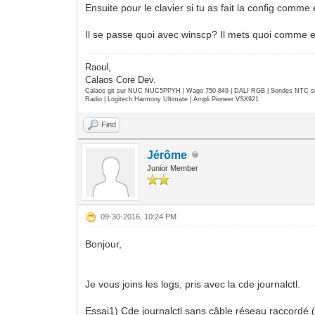
Ensuite pour le clavier si tu as fait la config comme e
Il se passe quoi avec winscp? Il mets quoi comme 
Raoul,
Calaos Core Dev.
Calaos git sur NUC NUC5PPYH | Wago 750-849 | DALI RGB | Sondes NTC su
Radio | Logitech Harmony Ultimate | Ampli Pioneer VSX921
Find
Jérôme
Junior Member
09-30-2016, 10:24 PM
Bonjour,
Je vous joins les logs, pris avec la cde journalctl.
Essai1) Cde journalctl sans câble réseau raccordé.