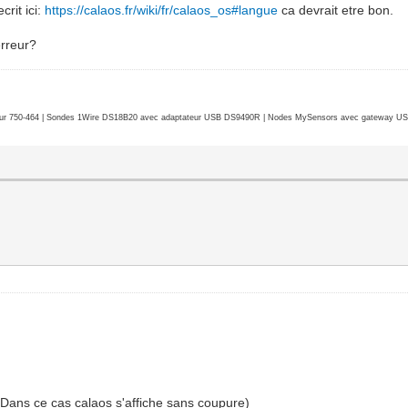
crit ici:
https://calaos.fr/wiki/fr/calaos_os#langue
ca devrait etre bon.
erreur?
r 750-464 | Sondes 1Wire DS18B20 avec adaptateur USB DS9490R | Nodes MySensors avec gateway USB 
(Dans ce cas calaos s'affiche sans coupure)