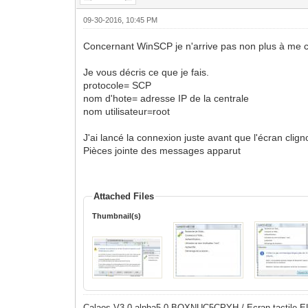
09-30-2016, 10:45 PM
Concernant WinSCP je n'arrive pas non plus à me 
Je vous décris ce que je fais.
protocole= SCP
nom d'hote= adresse IP de la centrale
nom utilisateur=root
J'ai lancé la connexion juste avant que l'écran clign
Pièces jointe des messages apparut
Attached Files
Thumbnail(s)
Calaos V3.0-alpha5-0 BOXNUC5CPYH / Ecran tactile E