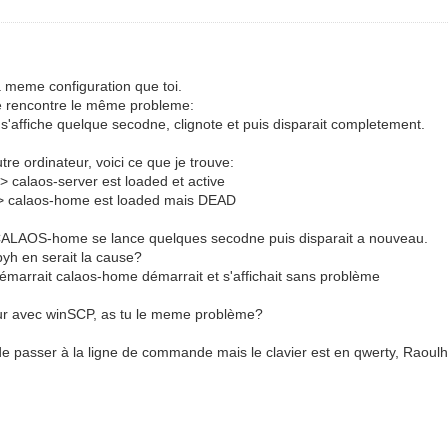
 meme configuration que toi.
 je rencontre le même probleme:
s'affiche quelque secodne, clignote et puis disparait completement.
re ordinateur, voici ce que je trouve:
 calaos-server est loaded et active
=> calaos-home est loaded mais DEAD
ace CALAOS-home se lance quelques secodne puis disparait a nouveau.
pyh en serait la cause?
démarrait calaos-home démarrait et s'affichait sans problème
eur avec winSCP, as tu le meme problème?
e passer à la ligne de commande mais le clavier est en qwerty, Raoulh