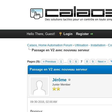
Hello There, Guest!
Login
Register
Calaos, Home Automation Forum
›
Utilisation - Installation - C
Passage en V2 avec nouveau serveur
0 Vote(s) - 0 Average
1
2
3
4
5
Pages (9):
« Previous
1
…
5
6
7
8
9
Next »
Passage en V2 avec nouveau serveur
Jérôme
Junior Member
09-30-2016, 02:00 AM
Bonjour,