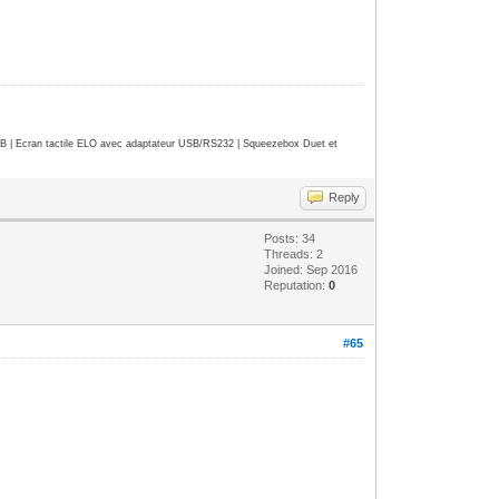
| Ecran tactile ELO avec adaptateur USB/RS232 | Squeezebox Duet et
Reply
Posts: 34
Threads: 2
Joined: Sep 2016
Reputation:
0
#65