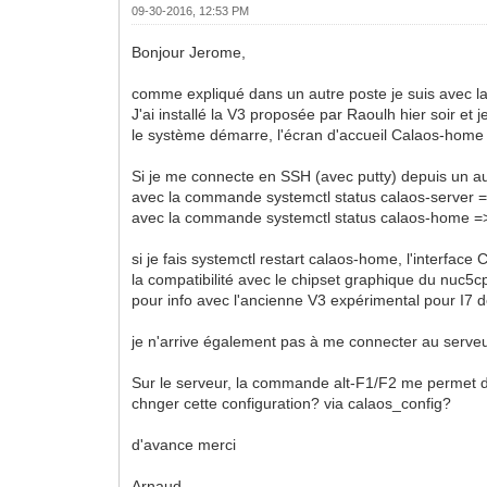
09-30-2016, 12:53 PM
Bonjour Jerome,
comme expliqué dans un autre poste je suis avec la
J'ai installé la V3 proposée par Raoulh hier soir et
le système démarre, l'écran d'accueil Calaos-home 
Si je me connecte en SSH (avec putty) depuis un aut
avec la commande systemctl status calaos-server =>
avec la commande systemctl status calaos-home 
si je fais systemctl restart calaos-home, l'interf
la compatibilité avec le chipset graphique du nuc5c
pour info avec l'ancienne V3 expérimental pour I7 
je n'arrive également pas à me connecter au serv
Sur le serveur, la commande alt-F1/F2 me permet d
chnger cette configuration? via calaos_config?
d'avance merci
Arnaud