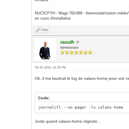
NUC5CPYH - Wago 750-889 - thermostat/station mété
en cours d'installation
Find
raoulh
Administrator
09-30-2016, 02:28 PM
Ok, il me faudrait le log de calaos-home pour voir ce
Code:
journalctl --no-pager -lu calaos-home
Juste quand calaos-home clignote...