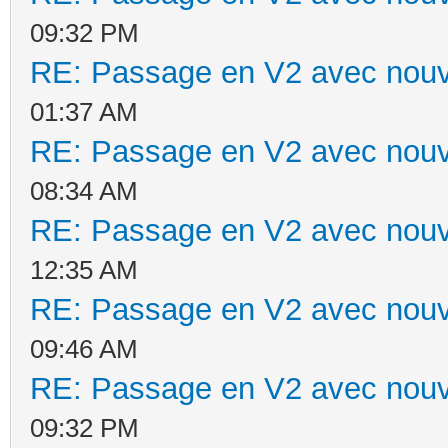
09:32 PM
RE: Passage en V2 avec nouv
01:37 AM
RE: Passage en V2 avec nouv
08:34 AM
RE: Passage en V2 avec nouv
12:35 AM
RE: Passage en V2 avec nouv
09:46 AM
RE: Passage en V2 avec nouv
09:32 PM