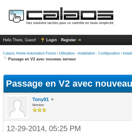
Hello There, Guest!
Login
Register
Calaos, Home Automation Forum
›
Utilisation - Installation - Configuration
›
Insta
Passage en V2 avec nouveau serveur
ge
Passage en V2 avec nouveau
Tony91
Member
12-29-2014, 05:25 PM