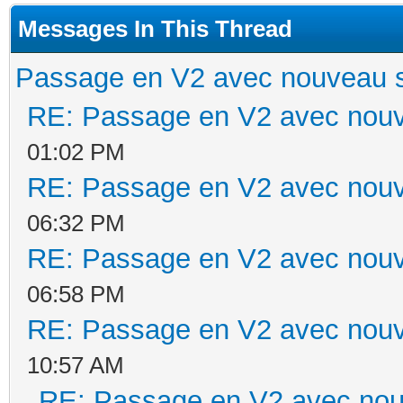
Messages In This Thread
Passage en V2 avec nouveau 
RE: Passage en V2 avec nouv
01:02 PM
RE: Passage en V2 avec nouv
06:32 PM
RE: Passage en V2 avec nouv
06:58 PM
RE: Passage en V2 avec nouv
10:57 AM
RE: Passage en V2 avec nou