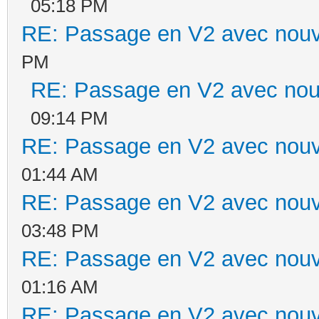
05:18 PM
RE: Passage en V2 avec nouv
PM
RE: Passage en V2 avec nou
09:14 PM
RE: Passage en V2 avec nouv
01:44 AM
RE: Passage en V2 avec nouv
03:48 PM
RE: Passage en V2 avec nouv
01:16 AM
RE: Passage en V2 avec nouv