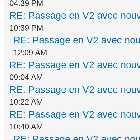
04:39 PM
RE: Passage en V2 avec nouv
10:39 PM
RE: Passage en V2 avec nou
12:09 AM
RE: Passage en V2 avec nouv
09:04 AM
RE: Passage en V2 avec nouv
10:22 AM
RE: Passage en V2 avec nouv
10:40 AM
RE: Passage en V2 avec nou