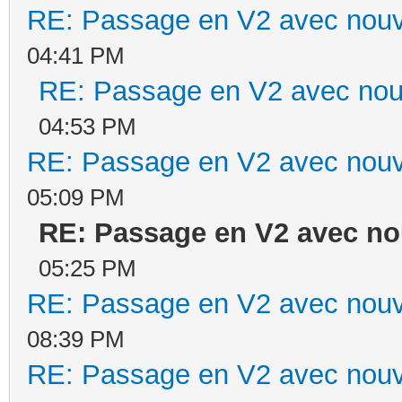
RE: Passage en V2 avec nouv
04:41 PM
RE: Passage en V2 avec nou
04:53 PM
RE: Passage en V2 avec nouv
05:09 PM
RE: Passage en V2 avec no
05:25 PM
RE: Passage en V2 avec nouv
08:39 PM
RE: Passage en V2 avec nouv