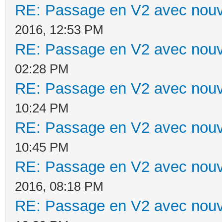
RE: Passage en V2 avec nouv
2016, 12:53 PM
RE: Passage en V2 avec nouv
02:28 PM
RE: Passage en V2 avec nouv
10:24 PM
RE: Passage en V2 avec nouv
10:45 PM
RE: Passage en V2 avec nouv
2016, 08:18 PM
RE: Passage en V2 avec nouv