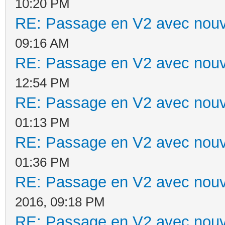
10:20 PM
RE: Passage en V2 avec nouv
09:16 AM
RE: Passage en V2 avec nouv
12:54 PM
RE: Passage en V2 avec nouv
01:13 PM
RE: Passage en V2 avec nouv
01:36 PM
RE: Passage en V2 avec nouv
2016, 09:18 PM
RE: Passage en V2 avec nouv