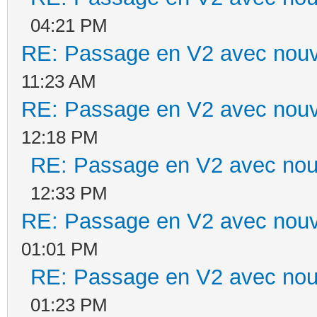
04:21 PM
RE: Passage en V2 avec nouv
11:23 AM
RE: Passage en V2 avec nouv
12:18 PM
RE: Passage en V2 avec nou
12:33 PM
RE: Passage en V2 avec nouv
01:01 PM
RE: Passage en V2 avec nou
01:23 PM