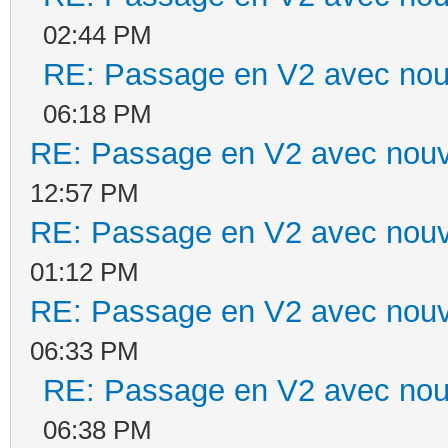
02:44 PM
RE: Passage en V2 avec nou
06:18 PM
RE: Passage en V2 avec nouv
12:57 PM
RE: Passage en V2 avec nouv
01:12 PM
RE: Passage en V2 avec nouv
06:33 PM
RE: Passage en V2 avec nou
06:38 PM