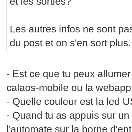
et les sorties?
Les autres infos ne sont pas 
du post et on s'en sort plus.
- Est ce que tu peux allumer
calaos-mobile ou la webapp
- Quelle couleur est la led
- Quand tu as appuis sur un 
l'automate sur la borne d'en