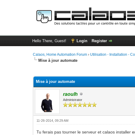
Hello There, Guest!
Login
Register
Calaos, Home Automation Forum
›
Utilisation - Installation - C
Mise à jour automate
0 Vote(s) - 0 Average
1
2
3
4
5
Mise à jour automate
raoulh
Administrator
11-26-2014, 09:29 AM
Tu ferais pas tourner le serveur et calaos installe