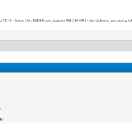
r 750-464 | Sondes 1Wire DS18B20 avec adaptateur USB DS9490R | Nodes MySensors avec gateway USB 
M
M
M
AM