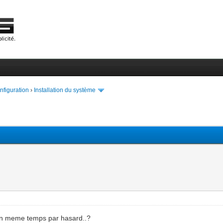
onfiguration
›
Installation du système
r en meme temps par hasard..?