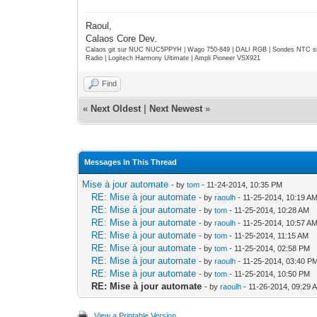
Raoul,
Calaos Core Dev.
Calaos git sur NUC NUC5PPYH | Wago 750-849 | DALI RGB | Sondes NTC su
Radio | Logitech Harmony Ultimate | Ampli Pioneer VSX921
Find
«
Next Oldest
|
Next Newest
»
Messages In This Thread
Mise à jour automate
- by
tom
- 11-24-2014, 10:35 PM
RE: Mise à jour automate
- by
raoulh
- 11-25-2014, 10:19 A
RE: Mise à jour automate
- by
tom
- 11-25-2014, 10:28 AM
RE: Mise à jour automate
- by
raoulh
- 11-25-2014, 10:57 A
RE: Mise à jour automate
- by
tom
- 11-25-2014, 11:15 AM
RE: Mise à jour automate
- by
tom
- 11-25-2014, 02:58 PM
RE: Mise à jour automate
- by
raoulh
- 11-25-2014, 03:40 P
RE: Mise à jour automate
- by
tom
- 11-25-2014, 10:50 PM
RE: Mise à jour automate
- by
raoulh
- 11-26-2014, 09:29 
View a Printable Version