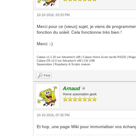
10-10-2016, 03:33 PM
Merci pour ce (vieux) sujet, je viens de programmer 
fonction du soleil. Cela fonctionne très bien !
Merci :-)
Calaos v1.1.20 sur Advantech x86 | Calaos Home écran tactile RS232 | Wa
Calaos-OS v2.0 sur Advantech x86 | Clé USB
Squeezebox | Raspberry & Scripts maison
Find
Arnaud
Home automation geek
10-10-2016, 07:35 PM
Et hop, une page Wiki pour immortaliser vos échan