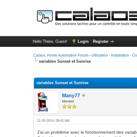
Hello There, Guest!
Login
Register
Calaos, Home Automation Forum
›
Utilisation - Installation - C
variables Sunset et Sunrise
0 Vote(s) - 0 Average
1
2
3
4
5
variables Sunset et Sunrise
Many77
Member
11-05-2014, 09:41 AM
J'ai un problème avec le fonctionnement des variab