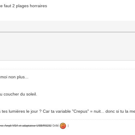
te faut 2 plages horraires
moi non plus...
au coucher du soleil.
s lumières le jour ? Car ta variable "Crepus" = nuit... donc si tu la met
avec Ampli VGA et adaptateur USB/RS232
Grillé
|