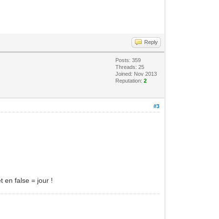
Reply
Posts: 359
Threads: 25
Joined: Nov 2013
Reputation:
2
#3
 en false = jour !