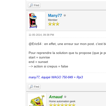
Find
Many77
Member
11-05-2014, 09:38 PM
@Eric64 : en effet, une erreur sur mon post. c'est b
Pour reprendre la solution que tu propose (que je p
start = sunrise
end = sunset
--> action si crepus = false
many77, équipé WAGO 750-849 + Rpi3
Find
Arnaud
Home automation geek