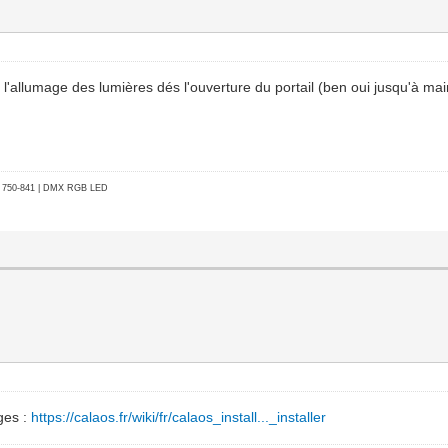
l'allumage des lumières dés l'ouverture du portail (ben oui jusqu'à maint
go 750-841 | DMX RGB LED
ges :
https://calaos.fr/wiki/fr/calaos_install..._installer