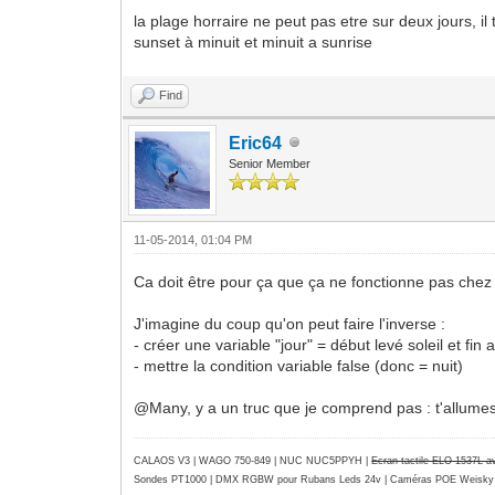
la plage horraire ne peut pas etre sur deux jours, il 
sunset à minuit et minuit a sunrise
Find
Eric64
Senior Member
11-05-2014, 01:04 PM
Ca doit être pour ça que ça ne fonctionne pas chez 
J'imagine du coup qu'on peut faire l'inverse :
- créer une variable "jour" = début levé soleil et fin 
- mettre la condition variable false (donc = nuit)
@Many, y a un truc que je comprend pas : t'allumes te
CALAOS V3 | WAGO 750-849 |
NUC NUC5PPYH
|
Ecran tactile ELO 1537L 
Sondes PT1000 | DMX RGBW pour Rubans Leds 24v | Caméras POE Weisky