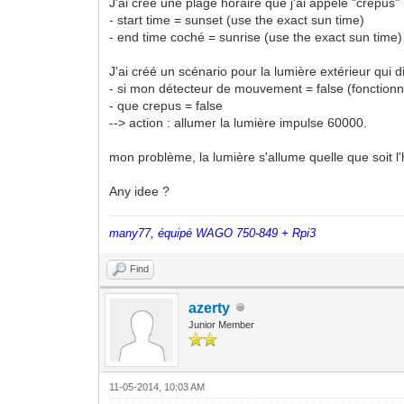
J'ai créé une plage horaire que j'ai appelé "crepus" (p
- start time = sunset (use the exact sun time)
- end time coché = sunrise (use the exact sun time)
J'ai créé un scénario pour la lumière extérieur qui di
- si mon détecteur de mouvement = false (fonctio
- que crepus = false
--> action : allumer la lumière impulse 60000.
mon problème, la lumière s'allume quelle que soit l'
Any idee ?
many77, équipé WAGO 750-849 + Rpi3
Find
azerty
Junior Member
11-05-2014, 10:03 AM