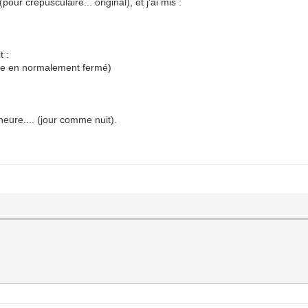
our crépusculaire... original), et j'ai mis :
t :
nne en normalement fermé)
heure.... (jour comme nuit).