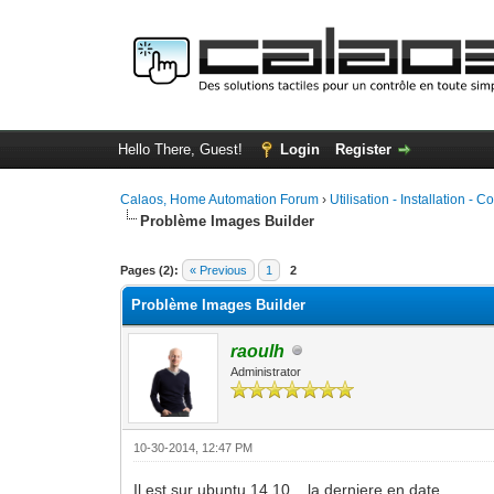
Hello There, Guest!
Login
Register
Calaos, Home Automation Forum
›
Utilisation - Installation - C
Problème Images Builder
0 Vote(s) - 0 Average
1
2
3
4
5
Pages (2):
« Previous
1
2
Problème Images Builder
raoulh
Administrator
10-30-2014, 12:47 PM
Il est sur ubuntu 14.10... la derniere en date...