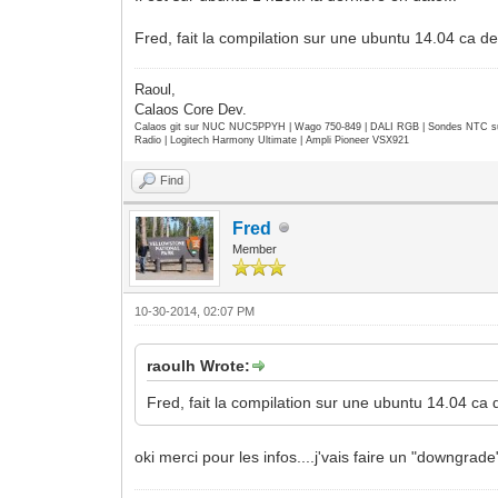
Fred, fait la compilation sur une ubuntu 14.04 ca dev
Raoul,
Calaos Core Dev.
Calaos git sur NUC NUC5PPYH | Wago 750-849 | DALI RGB | Sondes NTC su
Radio | Logitech Harmony Ultimate | Ampli Pioneer VSX921
Find
Fred
Member
10-30-2014, 02:07 PM
raoulh Wrote:
Fred, fait la compilation sur une ubuntu 14.04 ca d
oki merci pour les infos....j'vais faire un "downgrad