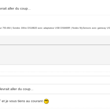
rait aller du coup...
r 750-464 | Sondes 1Wire DS18B20 avec adaptateur USB DS9490R | Nodes MySensors avec gateway USB 
evrait aller du coup...
e" et je vous tiens au courant