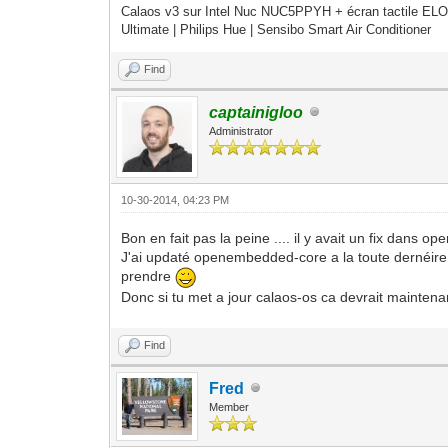
Calaos v3 sur Intel Nuc NUC5PPYH + écran tactile ELO
Ultimate | Philips Hue | Sensibo Smart Air Conditioner
Find
captainigloo
Administrator
10-30-2014, 04:23 PM
Bon en fait pas la peine .... il y avait un fix dan
J'ai updaté openembedded-core a la toute dernéire ve
prendre
Donc si tu met a jour calaos-os ca devrait maintena
Find
Fred
Member