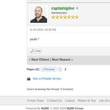
captainigloo
Administrator
11-04-2014, 03:35 PM
yeah !
Find
«
Next Oldest
|
Next Newest
»
Pages (2):
« Previous
1
2
View a Printable Version
Users browsing this thread: 2 Guest(s)
Forum Team
Contact Us
Calaos
Return to Top
Lite (Ar
Powered By
MyBB
, © 2002-2026
MyBB Group
.