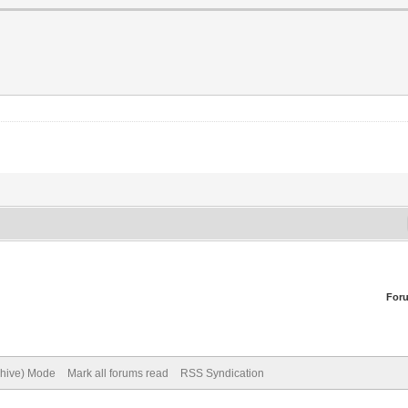
For
chive) Mode
Mark all forums read
RSS Syndication