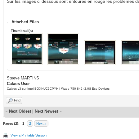
Sur les images ci dessous sont entourés en rouge les problèmes de 
Attached Files
Thumbnail(s)
Steeve MARTINS
Calaos User
Calaos v3 sur Intel BOXNUC5CPYH | Wago 750-842 (2.0)| Eco-Devices
Find
«
Next Oldest
|
Next Newest
»
Pages (2):
1
2
Next »
View a Printable Version