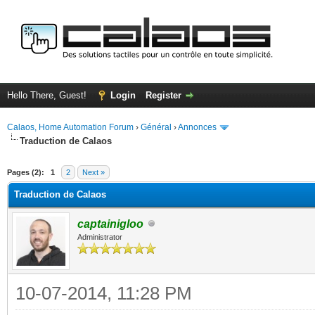
Hello There, Guest!
Login
Register
Calaos, Home Automation Forum
›
Général
›
Annonces
Traduction de Calaos
ge
Pages (2):
1
2
Next »
Traduction de Calaos
captainigloo
Administrator
10-07-2014, 11:28 PM