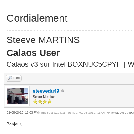
Cordialement
Steeve MARTINS
Calaos User
Calaos v3 sur Intel BOXNUC5CPYH | Wa
Find
steevedu49
Senior Member
01-08-2015, 11:03 PM
(This post was last modified: 01-08-2015, 11:04 PM by
steevedu49
.)
Bonjour,