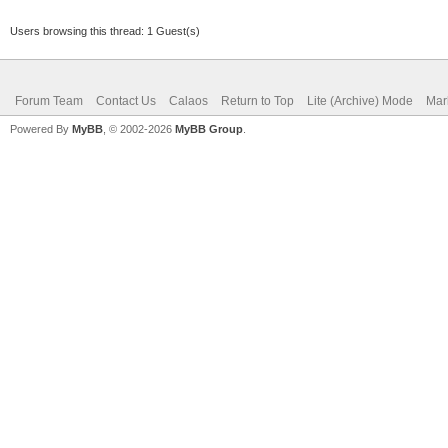
Users browsing this thread: 1 Guest(s)
Forum Team
Contact Us
Calaos
Return to Top
Lite (Archive) Mode
Mar
Powered By
MyBB
, © 2002-2026
MyBB Group
.