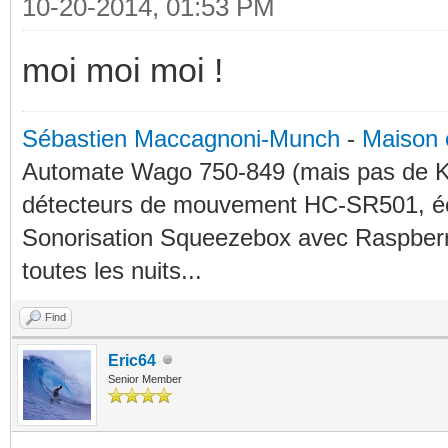
10-20-2014, 01:53 PM
moi moi moi !
Sébastien Maccagnoni-Munch
-
Maison 
Automate Wago 750-849 (mais pas de KN
détecteurs de mouvement HC-SR501, éc
Sonorisation Squeezebox avec Raspberry
toutes les nuits...
Find
Eric64
Senior Member