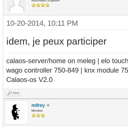
Automation Engineer
10-20-2014, 10:11 PM
idem, je peux participer
calaos-server/home on meleg | elo touc
wago controller 750-849 | knx module 7
Calaos-os V2.0
Find
mifrey
Member