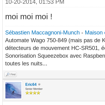
10-20-2014, 01:53 PM
moi moi moi !
Sébastien Maccagnoni-Munch
-
Maison 
Automate Wago 750-849 (mais pas de KN
détecteurs de mouvement HC-SR501, éc
Sonorisation Squeezebox avec Raspberry
toutes les nuits...
Find
Eric64
Senior Member