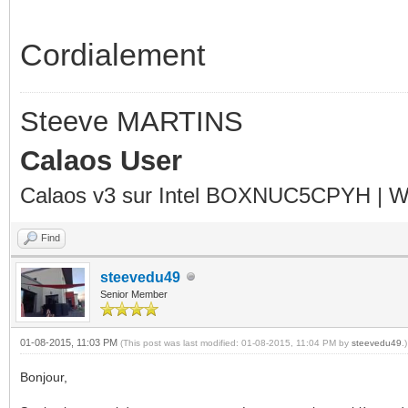
Cordialement
Steeve MARTINS
Calaos User
Calaos v3 sur Intel BOXNUC5CPYH | Wa
Find
steevedu49
Senior Member
01-08-2015, 11:03 PM
(This post was last modified: 01-08-2015, 11:04 PM by
steevedu49
.)
Bonjour,