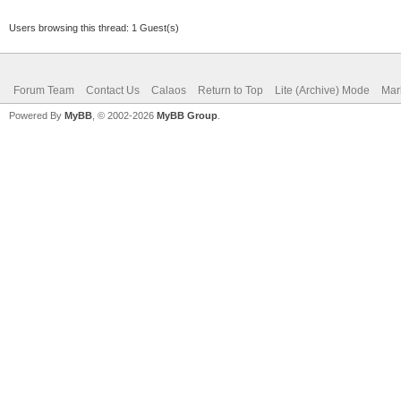
Users browsing this thread: 1 Guest(s)
Forum Team
Contact Us
Calaos
Return to Top
Lite (Archive) Mode
Mar
Powered By
MyBB
, © 2002-2026
MyBB Group
.