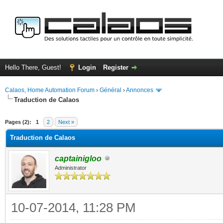
Hello There, Guest!
Login
Register
Calaos, Home Automation Forum
›
Général
›
Annonces
Traduction de Calaos
ge
Pages (2):
1
2
Next »
Traduction de Calaos
captainigloo
Administrator
10-07-2014, 11:28 PM