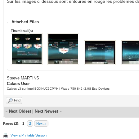
Sur les images ci dessous sont entourés en rouge les problèmes de 
Attached Files
Thumbnail(s)
Steeve MARTINS
Calaos User
Calaos v3 sur Intel BOXNUC5CPYH | Wago 750-842 (2.0)| Eco-Devices
Find
«
Next Oldest
|
Next Newest
»
Pages (2):
1
2
Next »
View a Printable Version