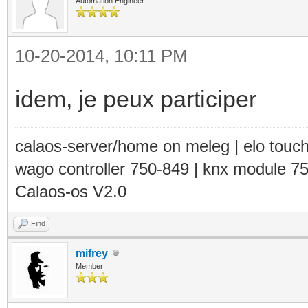
Automation Engineer
10-20-2014, 10:11 PM
idem, je peux participer
calaos-server/home on meleg | elo touc
wago controller 750-849 | knx module 7
Calaos-os V2.0
Find
mifrey
Member