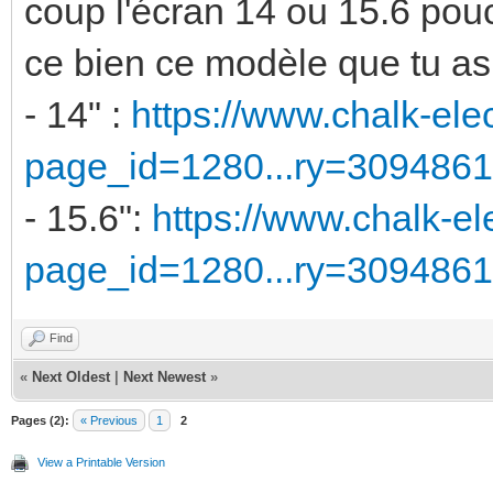
coup l'écran 14 ou 15.6 pou
ce bien ce modèle que tu as
- 14" :
https://www.chalk-ele
page_id=1280...ry=3094861
- 15.6":
https://www.chalk-e
page_id=1280...ry=3094861
Find
«
Next Oldest
|
Next Newest
»
Pages (2):
« Previous
1
2
View a Printable Version