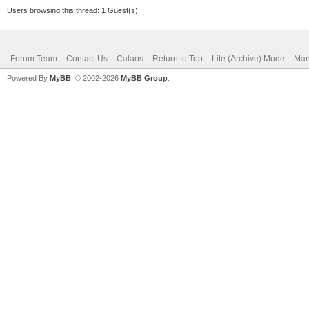
Users browsing this thread: 1 Guest(s)
Forum Team
Contact Us
Calaos
Return to Top
Lite (Archive) Mode
Mar
Powered By
MyBB
, © 2002-2026
MyBB Group
.