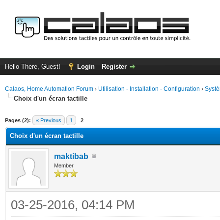
Hello There, Guest!
Login
Register
Calaos, Home Automation Forum
›
Utilisation - Installation - Configuration
›
Systè
Choix d'un écran tactille
ge
Pages (2):
« Previous
1
2
Choix d'un écran tactille
maktibab
Member
03-25-2016, 04:14 PM