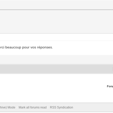
erci beaucoup pour vos réponses.
For
chive) Mode
Mark all forums read
RSS Syndication