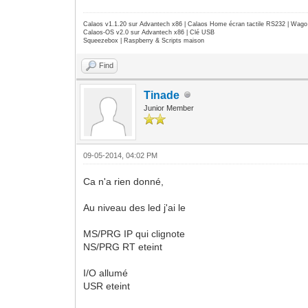
Calaos v1.1.20 sur Advantech x86 | Calaos Home écran tactile RS232 | Wa
Calaos-OS v2.0 sur Advantech x86 | Clé USB
Squeezebox | Raspberry & Scripts maison
Find
Tinade
Junior Member
09-05-2014, 04:02 PM
Ca n'a rien donné,
Au niveau des led j'ai le
MS/PRG IP qui clignote
NS/PRG RT eteint
I/O allumé
USR eteint