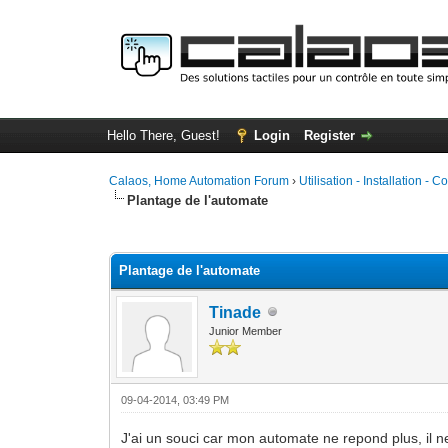
Hello There, Guest!
Login
Register
Calaos, Home Automation Forum
›
Utilisation - Installation - C
Plantage de l'automate
0 Vote(s) - 0 Average
1
2
3
4
5
Plantage de l'automate
Tinade
Junior Member
09-04-2014, 03:49 PM
J'ai un souci car mon automate ne repond plus, il ne