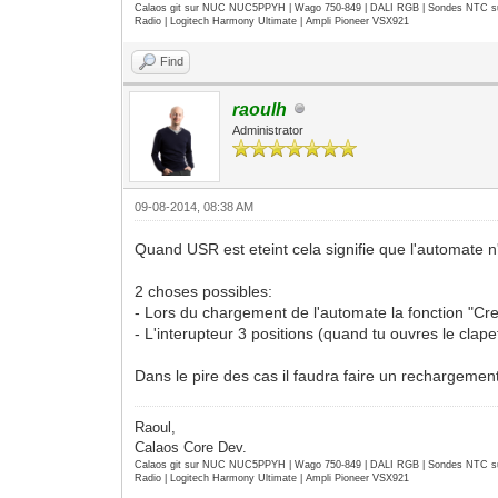
Calaos git sur NUC NUC5PPYH | Wago 750-849 | DALI RGB | Sondes NTC su
Radio | Logitech Harmony Ultimate | Ampli Pioneer VSX921
Find
raoulh
Administrator
09-08-2014, 08:38 AM
Quand USR est eteint cela signifie que l'automate
2 choses possibles:
- Lors du chargement de l'automate la fonction "Creer
- L'interupteur 3 positions (quand tu ouvres le clap
Dans le pire des cas il faudra faire un rechargeme
Raoul,
Calaos Core Dev.
Calaos git sur NUC NUC5PPYH | Wago 750-849 | DALI RGB | Sondes NTC su
Radio | Logitech Harmony Ultimate | Ampli Pioneer VSX921