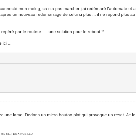
connecté mon meleg, ca n'a pas marcher j'ai redémaré l'automate et apr
après un nouveau redemarrage de celui ci plus ... il ne repond plus au 
n repéré par le routeur .... une solution pour le reboot ?
ici ...
avec une lame. Dedans un micro bouton plat qui provoque un reset. Je l
go 750-841 | DMX RGB LED