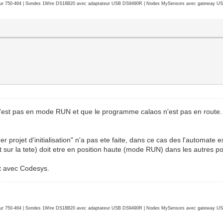
r 750-464 | Sondes 1Wire DS18B20 avec adaptateur USB DS9490R | Nodes MySensors avec gateway USB 
 n'est pas en mode RUN et que le programme calaos n'est pas en route.
 projet d'initialisation" n'a pas ete faite, dans ce cas des l'automate 
et sur la tete) doit etre en position haute (mode RUN) dans les autres p
nt avec Codesys.
r 750-464 | Sondes 1Wire DS18B20 avec adaptateur USB DS9490R | Nodes MySensors avec gateway USB 