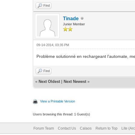
Find
Tinade
Junior Member
09-14-2014, 03:35 PM
Problème solutionné en rechargeant l'automate, m
Find
«
Next Oldest
|
Next Newest
»
View a Printable Version
Users browsing this thread: 1 Guest(s)
Forum Team
Contact Us
Calaos
Return to Top
Lite (Ar