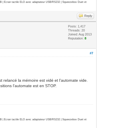
| Ecran tactile ELO avec adaptateur USB/RS232 | Squeezebox Duet et
Reply
Posts: 1,417
Threads: 20
Joined: Aug 2013
Reputation:
8
#7
est relancé la mémoire est vidé et l'automate vide.
ositions l'automate est en STOP.
| Ecran tactile ELO avec adaptateur USB/RS232 | Squeezebox Duet et