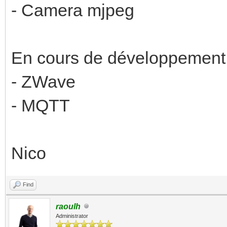
- Camera mjpeg
En cours de développement
- ZWave
- MQTT
Nico
Find
raoulh
Administrator