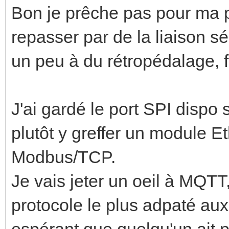
Bon je prêche pas pour ma p
repasser par de la liaison s
un peu à du rétropédalage, fa
J'ai gardé le port SPI dispo
plutôt y greffer un module E
Modbus/TCP.
Je vais jeter un oeil à MQTT
protocole le plus adpaté au
espérant que quelqu'un ait p