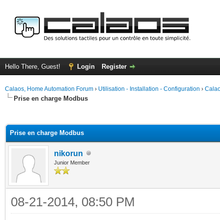
Hello There, Guest!
Login
Register
Calaos, Home Automation Forum
›
Utilisation - Installation - Configuration
›
Calao
Prise en charge Modbus
ge
Prise en charge Modbus
nikorun
Junior Member
08-21-2014, 08:50 PM