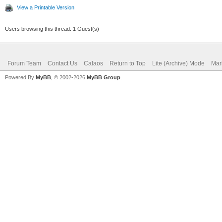
View a Printable Version
Users browsing this thread: 1 Guest(s)
Forum Team
Contact Us
Calaos
Return to Top
Lite (Archive) Mode
Mar
Powered By
MyBB
, © 2002-2026
MyBB Group
.