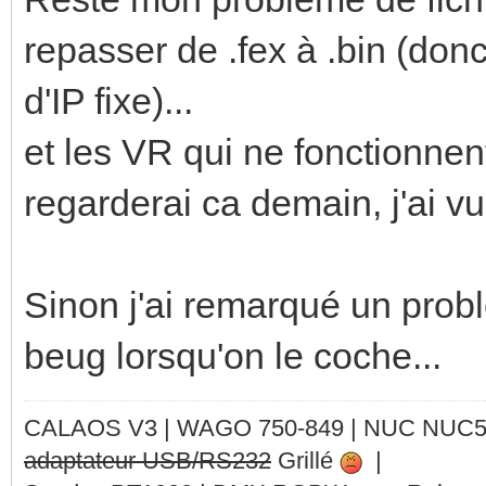
repasser de .fex à .bin (don
d'IP fixe)...
et les VR qui ne fonctionnen
regarderai ca demain, j'ai v
Sinon j'ai remarqué un prob
beug lorsqu'on le coche...
CALAOS V3 | WAGO 750-849 |
NUC NUC
adaptateur USB/RS232
Grillé
|