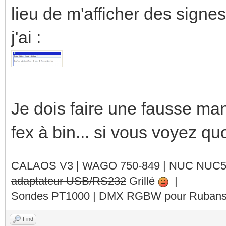
lieu de m'afficher des signe
j'ai :
Je dois faire une fausse mani
fex à bin... si vous voyez qu
CALAOS V3 | WAGO 750-849 |
NUC NUC
adaptateur USB/RS232
Grillé
|
Sondes PT1000 | DMX RGBW pour Rubans 
Find