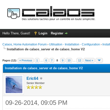
Hello There, Guest!
Login
Register
Calaos, Home Automation Forum
›
Utilisation - Installation - Configuration
›
Insta
Installation de calaos_server et de calaos_home V2
ge
Pages (12):
« Previous
1
…
6
7
8
9
10
…
12
Next »
Installation de calaos_server et de calaos_home V2
Eric64
Senior Member
09-26-2014, 09:05 PM