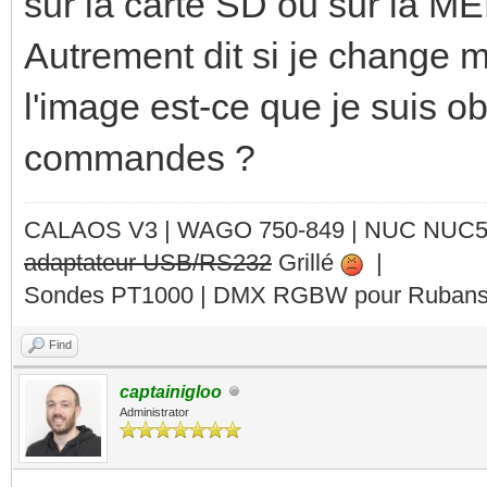
sur la carte SD ou sur la M
Autrement dit si je change mo
l'image est-ce que je suis ob
commandes ?
CALAOS V3 | WAGO 750-849 |
NUC NUC
adaptateur USB/RS232
Grillé
|
Sondes PT1000 | DMX RGBW pour Rubans 
Find
captainigloo
Administrator