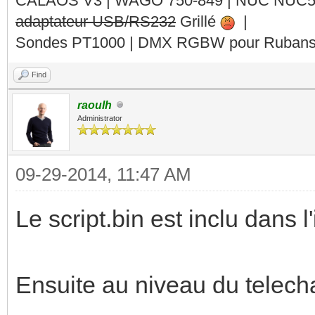
CALAOS V3 | WAGO 750-849 |
NUC NUC
adaptateur USB/RS232
Grillé
|
Sondes PT1000 | DMX RGBW pour Rubans 
Find
raoulh
Administrator
09-29-2014, 11:47 AM
Le script.bin est inclu dans l
Ensuite au niveau du telec