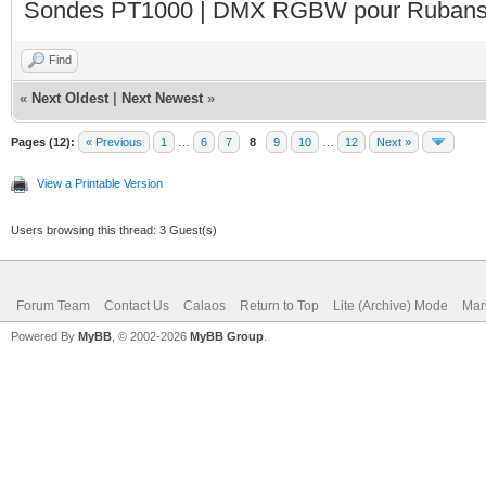
Sondes PT1000 | DMX RGBW pour Rubans 
Find
«
Next Oldest
|
Next Newest
»
Pages (12):
« Previous
1
…
6
7
8
9
10
…
12
Next »
View a Printable Version
Users browsing this thread: 3 Guest(s)
Forum Team
Contact Us
Calaos
Return to Top
Lite (Archive) Mode
Mar
Powered By
MyBB
, © 2002-2026
MyBB Group
.