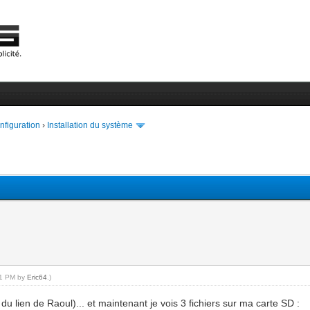
onfiguration
›
Installation du système
:41 PM by
Eric64
.)
r du lien de Raoul)... et maintenant je vois 3 fichiers sur ma carte SD :