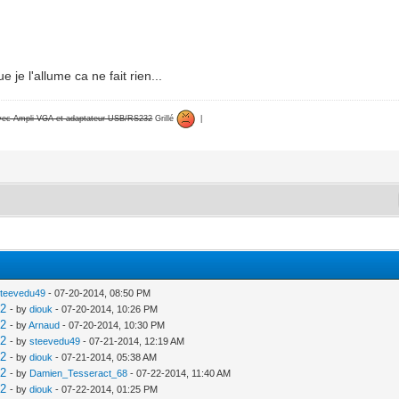
 je l'allume ca ne fait rien...
avec Ampli VGA et adaptateur USB/RS232
Grillé
|
steevedu49
- 07-20-2014, 08:50 PM
V2
- by
diouk
- 07-20-2014, 10:26 PM
V2
- by
Arnaud
- 07-20-2014, 10:30 PM
V2
- by
steevedu49
- 07-21-2014, 12:19 AM
V2
- by
diouk
- 07-21-2014, 05:38 AM
V2
- by
Damien_Tesseract_68
- 07-22-2014, 11:40 AM
V2
- by
diouk
- 07-22-2014, 01:25 PM