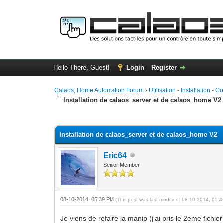
Hello There, Guest!
Login
Register
Calaos, Home Automation Forum
›
Utilisation - Installation - C
Installation de calaos_server et de calaos_home V2
0 Vote(s) - 0 Average
1
2
3
4
5
Installation de calaos_server et de calaos_home V2
Eric64
Senior Member
08-10-2014, 05:39 PM
(This post was last modified: 08-10-2014, 05
Je viens de refaire la manip (j'ai pris le 2eme fichie