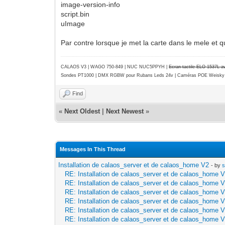
image-version-info
script.bin
uImage
Par contre lorsque je met la carte dans le mele et que
CALAOS V3 | WAGO 750-849 |
NUC NUC5PPYH
|
Ecran tactile ELO 1537L 
Sondes PT1000 | DMX RGBW pour Rubans Leds 24v | Caméras POE Weisky
Find
«
Next Oldest
|
Next Newest
»
Messages In This Thread
Installation de calaos_server et de calaos_home V2
- by
RE: Installation de calaos_server et de calaos_home 
RE: Installation de calaos_server et de calaos_home 
RE: Installation de calaos_server et de calaos_home 
RE: Installation de calaos_server et de calaos_home 
RE: Installation de calaos_server et de calaos_home 
RE: Installation de calaos_server et de calaos_home 