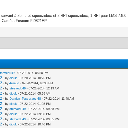
 servant à xbmc et squeezebox et 2 RPI squeezebox, 1 RPI pour LMS 7.8.0 
e , Caméra Foscam FI9821EP.
steevedu49
- 07-20-2014, 08:50 PM
V2
- by
diouk
- 07-20-2014, 10:26 PM
V2
- by
Arnaud
- 07-20-2014, 10:30 PM
V2
- by
steevedu49
- 07-21-2014, 12:19 AM
V2
- by
diouk
- 07-21-2014, 05:38 AM
V2
- by
Damien_Tesseract_68
- 07-22-2014, 11:40 AM
V2
- by
diouk
- 07-22-2014, 01:25 PM
V2
- by
steevedu49
- 07-22-2014, 09:38 PM
V2
- by
diouk
- 07-22-2014, 09:50 PM
V2
- by
steevedu49
- 07-22-2014, 09:55 PM
V2
- by
diouk
- 07-22-2014, 10:40 PM