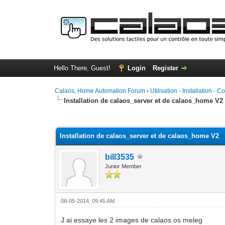
Hello There, Guest!
Login
Register
Calaos, Home Automation Forum
›
Utilisation - Installation - C
Installation de calaos_server et de calaos_home V2
0 Vote(s) - 0 Average
1
2
3
4
5
Installation de calaos_server et de calaos_home V2
bill3535
Junior Member
08-05-2014, 09:45 AM
J ai essaye les 2 images de calaos os meleg