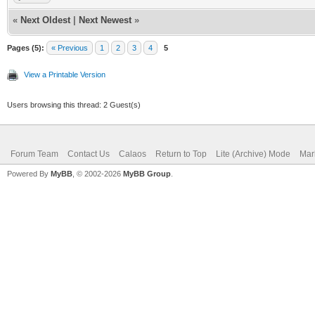
console=ttyS0,115200 
bAlternateSet
«
Next Oldest
|
Next Newest
»
rootwait loglevel=8 p
bNumEndpoi
Pages (5):
« Previous
1
2
3
4
5
[ 0.000000] PID hash
bInterfaceCla
View a Printable Version
(order: 2, 16384 byte
bInterfaceSubCl
Users browsing this thread: 2 Guest(s)
[ 0.000000] Dentry c
bInterfaceProtoc
131072 (order: 7, 524
Forum Team
Contact Us
Calaos
Return to Top
Lite (Archive) Mode
Mar
root) hub
Powered By
MyBB
, © 2002-2026
MyBB Group
.
[ 0.000000] Inode-ca
iInterfa
65536 (order: 6, 2621
Endpoint Descript
[ 0.000000] Memory: 
bLengt
[ 0.000000] Memory: 
bDescriptor
available, 264792k re
bEndpointAddres