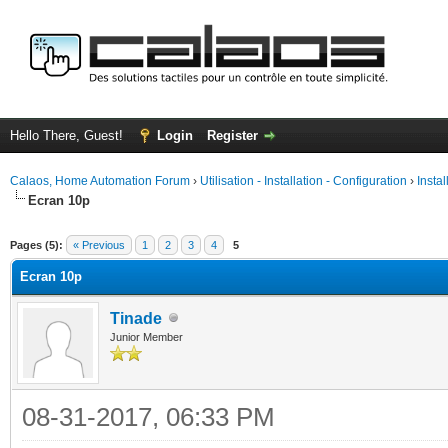
Hello There, Guest!
Login
Register
Calaos, Home Automation Forum
›
Utilisation - Installation - Configuration
›
Insta
Ecran 10p
ge
Pages (5):
« Previous
1
2
3
4
5
Ecran 10p
Tinade
Junior Member
08-31-2017, 06:33 PM