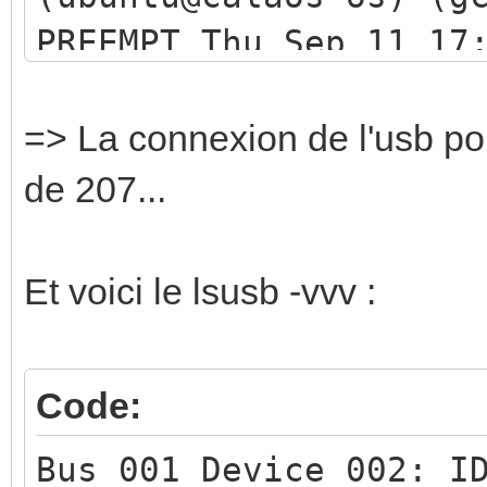
PREEMPT Thu Sep 11 17
[ 0.000000] CPU: ARM
revision 2 (ARMv7), c
=> La connexion de l'usb pour
[ 0.000000] CPU: PIP
de 207...
cache, VIPT aliasing 
[ 0.000000] Machine
Et voici le lsusb -vvv :
[ 0.000000] Memory 
[ 0.000000] SYS : 0
Code:
( 64 kB)
[ 0.000000] G2D : 0
Bus 001 Device 002: I