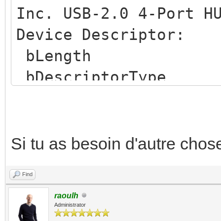
( 16 MB)
Inc. USB-2.0 4-Port H
[ 0.000000] LCD : 0
Device Descriptor:
( 32 MB)
bLength 
[ 0.000000] cma: CMA
bDescriptorTyp
43c00000
bcdUSB 2.
[ 0.000000] Memory p
bDeviceClass 
cache writeback
bDeviceSubClass
Si tu as besoin d'autre chose
[ 0.000000] sunxi: A
bDeviceProtocol 
(AW1623/sun4i) detect
Find
bMaxPacketSize0
raoulh
[ 0.000000] On node 
idVendor 0x05e3 
Administrator