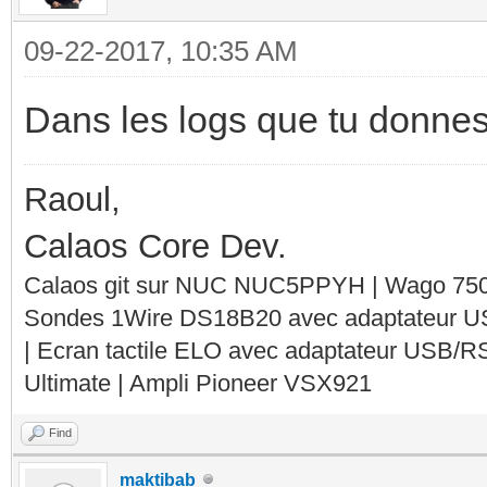
[ 0.000000] free_are
idProduct 0x0608
pgdat c088bf98, node_
09-22-2017, 10:35 AM
bcdDevice 77
[ 0.000000] DMA zon
iManufacture
Dans les logs que tu donnes il
memmap
iProduct 1 U
[ 0.000000] DMA zon
iSerial
Raoul,
[ 0.000000] DMA zon
bNumConfiguratio
Calaos Core Dev.
batch:15
Configuration Descrip
Calaos git sur NUC NUC5PPYH | Wago 750-
Sondes 1Wire DS18B20 avec adaptateur 
[ 0.000000] Normal 
bLength
| Ecran tactile ELO avec adaptateur USB/R
for memmap
bDescriptorTy
Ultimate | Ampli Pioneer VSX921
[ 0.000000] Normal 
wTotalLengt
Find
batch:31
bNumInterfac
maktibab