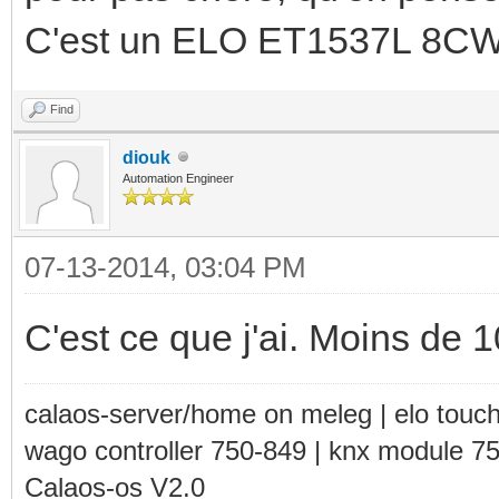
C'est un ELO ET1537L 8CW
Find
diouk
Automation Engineer
07-13-2014, 03:04 PM
C'est ce que j'ai. Moins de 
calaos-server/home on meleg | elo touc
wago controller 750-849 | knx module 7
Calaos-os V2.0