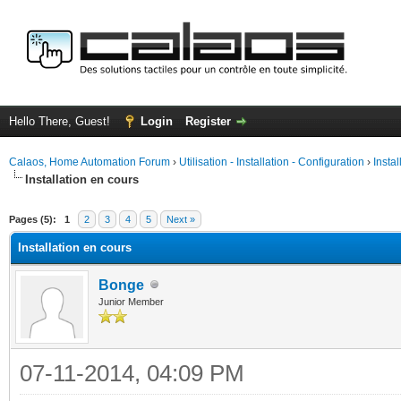
Hello There, Guest!
Login
Register
Calaos, Home Automation Forum
›
Utilisation - Installation - Configuration
›
Insta
Installation en cours
ge
Pages (5):
1
2
3
4
5
Next »
Installation en cours
Bonge
Junior Member
07-11-2014, 04:09 PM