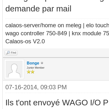
demande par mail
calaos-server/home on meleg | elo touc
wago controller 750-849 | knx module 7
Calaos-os V2.0
Find
Bonge
Junior Member
07-16-2014, 09:03 PM
Ils t'ont envoyé WAGO I/O P