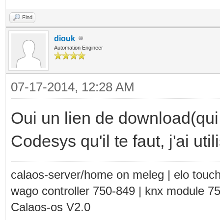
Find
diouk
Automation Engineer
07-17-2014, 12:28 AM
Oui un lien de download(qui 
Codesys qu'il te faut, j'ai ut
calaos-server/home on meleg | elo touc
wago controller 750-849 | knx module 7
Calaos-os V2.0