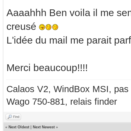
Aaaahhh Ben voila il me sem
creusé
L'idée du mail me parait parf
Merci beaucoup!!!!
Calaos V2, WindBox MSI, pas d
Wago 750-881, relais finder
Find
«
Next Oldest
|
Next Newest
»