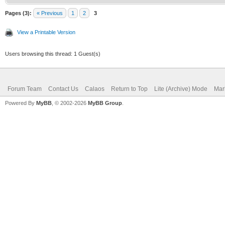
Pages (3):
« Previous
1
2
3
View a Printable Version
Users browsing this thread: 1 Guest(s)
Forum Team
Contact Us
Calaos
Return to Top
Lite (Archive) Mode
Mar
Powered By
MyBB
, © 2002-2026
MyBB Group
.