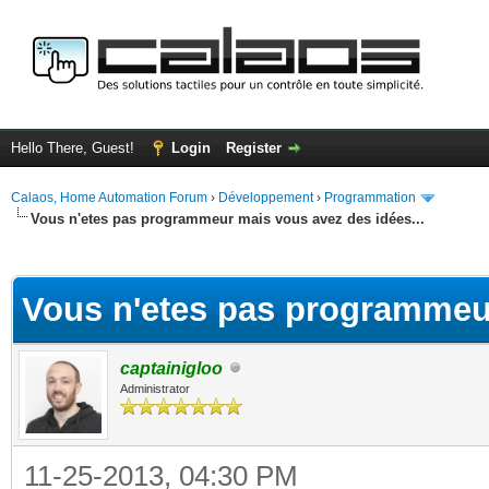
Hello There, Guest!
Login
Register
Calaos, Home Automation Forum
›
Développement
›
Programmation
Vous n'etes pas programmeur mais vous avez des idées...
ge
Vous n'etes pas programmeur
captainigloo
Administrator
11-25-2013, 04:30 PM