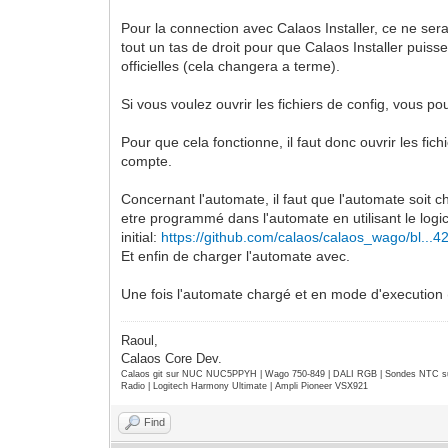
Pour la connection avec Calaos Installer, ce ne se
tout un tas de droit pour que Calaos Installer puisse
officielles (cela changera a terme).
Si vous voulez ouvrir les fichiers de config, vous p
Pour que cela fonctionne, il faut donc ouvrir les fic
compte.
Concernant l'automate, il faut que l'automate soit 
etre programmé dans l'automate en utilisant le lo
initial:
https://github.com/calaos/calaos_wago/bl...4
Et enfin de charger l'automate avec.
Une fois l'automate chargé et en mode d'execution 
Raoul,
Calaos Core Dev.
Calaos git sur NUC NUC5PPYH | Wago 750-849 | DALI RGB | Sondes NTC su
Radio | Logitech Harmony Ultimate | Ampli Pioneer VSX921
Find