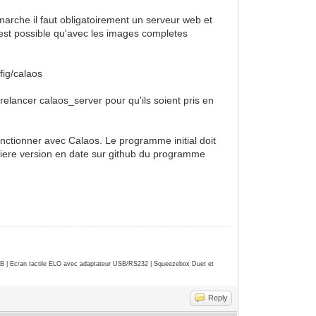
arche il faut obligatoirement un serveur web et
 n'est possible qu'avec les images completes
fig/calaos
 relancer calaos_server pour qu'ils soient pris en
onctionner avec Calaos. Le programme initial doit
niere version en date sur github du programme
| Ecran tactile ELO avec adaptateur USB/RS232 | Squeezebox Duet et
Reply