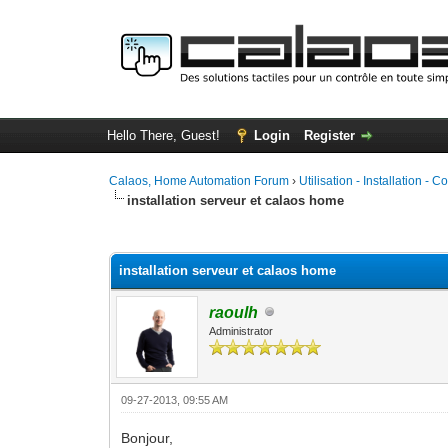
Hello There, Guest!
Login
Register
Calaos, Home Automation Forum
›
Utilisation - Installation - C
installation serveur et calaos home
0 Vote(s) - 0 Average
1
2
3
4
5
installation serveur et calaos home
raoulh
Administrator
09-27-2013, 09:55 AM
Bonjour,