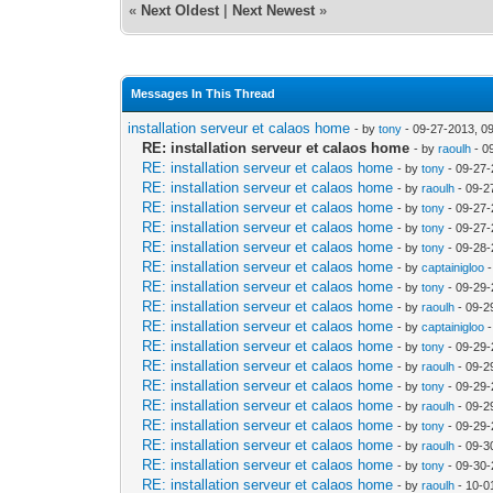
«
Next Oldest
|
Next Newest
»
Messages In This Thread
installation serveur et calaos home
- by
tony
- 09-27-2013, 0
RE: installation serveur et calaos home
- by
raoulh
- 0
RE: installation serveur et calaos home
- by
tony
- 09-27-
RE: installation serveur et calaos home
- by
raoulh
- 09-2
RE: installation serveur et calaos home
- by
tony
- 09-27-
RE: installation serveur et calaos home
- by
tony
- 09-27-
RE: installation serveur et calaos home
- by
tony
- 09-28-
RE: installation serveur et calaos home
- by
captainigloo
-
RE: installation serveur et calaos home
- by
tony
- 09-29-
RE: installation serveur et calaos home
- by
raoulh
- 09-2
RE: installation serveur et calaos home
- by
captainigloo
-
RE: installation serveur et calaos home
- by
tony
- 09-29-
RE: installation serveur et calaos home
- by
raoulh
- 09-2
RE: installation serveur et calaos home
- by
tony
- 09-29-
RE: installation serveur et calaos home
- by
raoulh
- 09-2
RE: installation serveur et calaos home
- by
tony
- 09-29-
RE: installation serveur et calaos home
- by
raoulh
- 09-3
RE: installation serveur et calaos home
- by
tony
- 09-30-
RE: installation serveur et calaos home
- by
raoulh
- 10-0