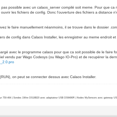
ra pas possible avec un calaos_server compilé soit meme. Pour que ca m
 ouvrir les fichiers de config. Donc l'ouverture des fichiers a distance
ouvez le faire manuellement néanmoins, il se trouve dans le dossier .con
hiers de config dans Calaos Installer, les enregistrer au meme endroit et
chargé avec le programme calaos pour que ca soit possible de le faire f
giciel vendu par Wago Codesys (ou Wago IO-Pro) et de recupérer la der
2_2.0.pro
(RUN), on peut se connecter dessus avec Calaos Installer.
r 750-464 | Sondes 1Wire DS18B20 avec adaptateur USB DS9490R | Nodes MySensors avec gateway USB 