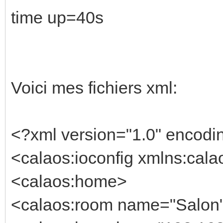
time up=40s
Voici mes fichiers xml:
<?xml version="1.0" encod
<calaos:ioconfig xmlns:cala
<calaos:home>
<calaos:room name="Salon" 