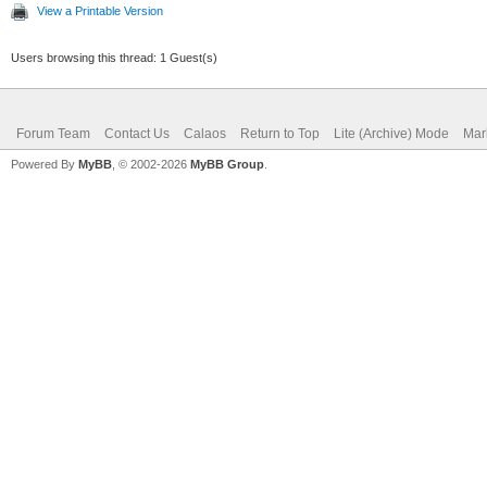
View a Printable Version
Users browsing this thread: 1 Guest(s)
Forum Team
Contact Us
Calaos
Return to Top
Lite (Archive) Mode
Mar
Powered By
MyBB
, © 2002-2026
MyBB Group
.