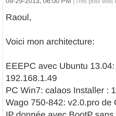
09-29-2013, 06:00 PM
(This post was 
Raoul,
Voici mon architecture:
EEEPC avec Ubuntu 13.04: 
192.168.1.49
PC Win7: calaos Installer : 
Wago 750-842: v2.0.pro de 
IP donnée avec BootP sans