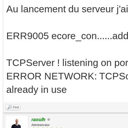
Au lancement du serveur j'ai
ERR9005 ecore_con......add
TCPServer ! listening on po
ERROR NETWORK: TCPSocket
already in use
Find
raoulh
Administrator