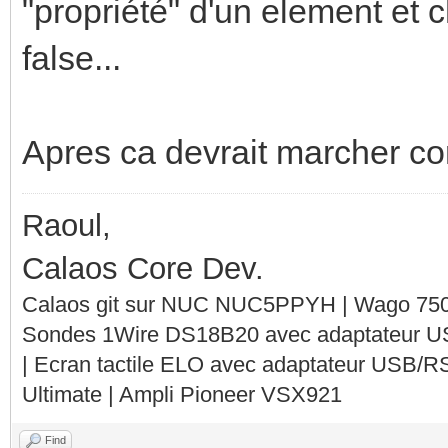
"propriété" d'un element et
false...
Apres ca devrait marcher co
Raoul,
Calaos Core Dev.
Calaos git sur NUC NUC5PPYH | Wago 750-
Sondes 1Wire DS18B20 avec adaptateur 
| Ecran tactile ELO avec adaptateur USB/R
Ultimate | Ampli Pioneer VSX921
Find