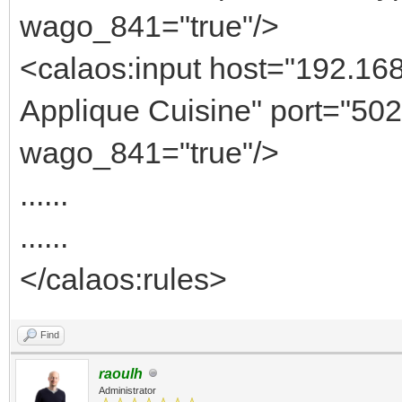
wago_841="true"/>
<calaos:input host="192.16
Applique Cuisine" port="502
wago_841="true"/>
......
......
</calaos:rules>
Find
raoulh
Administrator