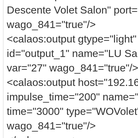
Descente Volet Salon" port=
wago_841="true"/>
<calaos:output gtype="light
id="output_1" name="LU Sal
var="27" wago_841="true"/
<calaos:output host="192.16
impulse_time="200" name="V
time="3000" type="WOVolet
wago_841="true"/>