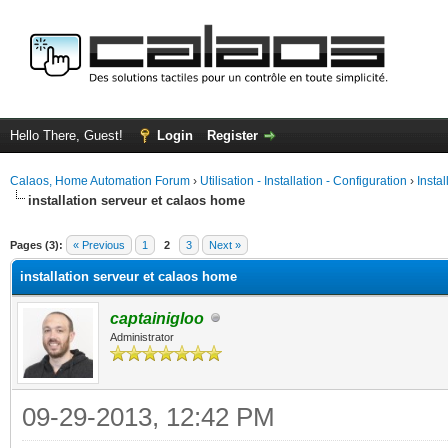
Hello There, Guest!
Login
Register
Calaos, Home Automation Forum
›
Utilisation - Installation - Configuration
›
Insta
installation serveur et calaos home
ge
Pages (3):
« Previous
1
2
3
Next »
installation serveur et calaos home
captainigloo
Administrator
09-29-2013, 12:42 PM