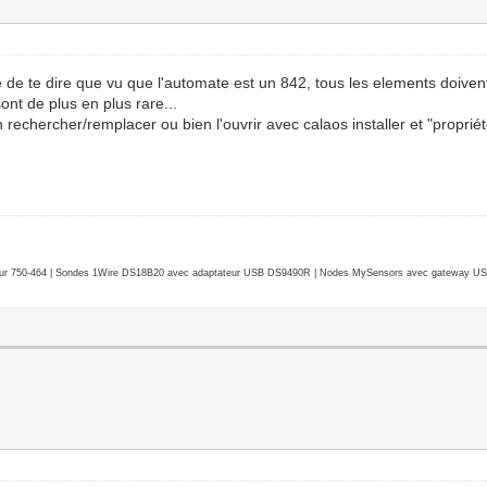
blié de te dire que vu que l'automate est un 842, tous les elements doive
ont de plus en plus rare...
e un rechercher/remplacer ou bien l'ouvrir avec calaos installer et "pro
r 750-464 | Sondes 1Wire DS18B20 avec adaptateur USB DS9490R | Nodes MySensors avec gateway USB 