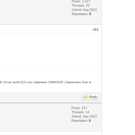
Posts: 1,417
Threads: 20
Joined: Aug 2013
Reputation:
8
#13
| Ecran tactile ELO avec adaptateur USB/RS232 | Squeezebox Duet et
Reply
Posts: 217
Threads: 14
Joined: Sep 2013
Reputation:
0