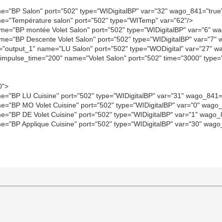
me="BP Salon" port="502" type="WIDigitalBP" var="32" wago_841="true
ame="Température salon" port="502" type="WITemp" var="62"/>
ame="BP montée Volet Salon" port="502" type="WIDigitalBP" var="6" w
ame="BP Descente Volet Salon" port="502" type="WIDigitalBP" var="7"
id="output_1" name="LU Salon" port="502" type="WODigital" var="27" w
" impulse_time="200" name="Volet Salon" port="502" time="3000" typ
0">
me="BP LU Cuisine" port="502" type="WIDigitalBP" var="31" wago_841=
me="BP MO Volet Cuisine" port="502" type="WIDigitalBP" var="0" wago
me="BP DE Volet Cuisine" port="502" type="WIDigitalBP" var="1" wago_
me="BP Applique Cuisine" port="502" type="WIDigitalBP" var="30" wago