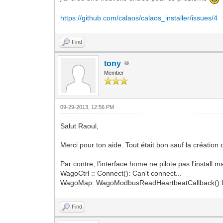
https://github.com/calaos/calaos_installer/issues/4
Find
tony
Member
09-29-2013, 12:56 PM
Salut Raoul,
Merci pour ton aide. Tout était bon sauf la création
Par contre, l'interface home ne pilote pas l'install 
WagoCtrl :: Connect(): Can't connect...
WagoMap: WagoModbusReadHeartbeatCallback():fai
Find