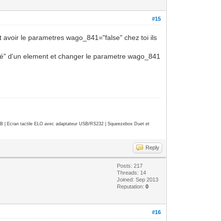
#15
nt avoir le parametres wago_841="false" chez toi ils
priété" d'un element et changer le parametre wago_841
| Ecran tactile ELO avec adaptateur USB/RS232 | Squeezebox Duet et
Reply
Posts: 217
Threads: 14
Joined: Sep 2013
Reputation:
0
#16