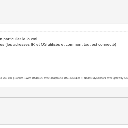
 particulier le io.xml.
ises (les adresses IP, et OS utilisés et comment tout est connecté)
r 750-464 | Sondes 1Wire DS18B20 avec adaptateur USB DS9490R | Nodes MySensors avec gateway USB 