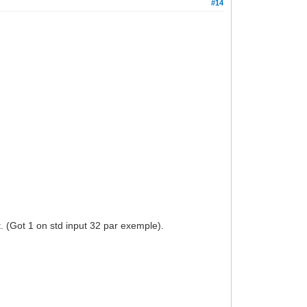
#14
t. (Got 1 on std input 32 par exemple).