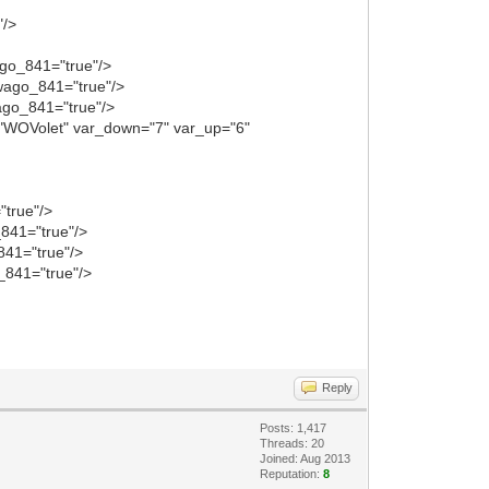
"/>
ago_841="true"/>
 wago_841="true"/>
ago_841="true"/>
e="WOVolet" var_down="7" var_up="6"
"true"/>
_841="true"/>
841="true"/>
_841="true"/>
Reply
Posts: 1,417
Threads: 20
Joined: Aug 2013
Reputation:
8