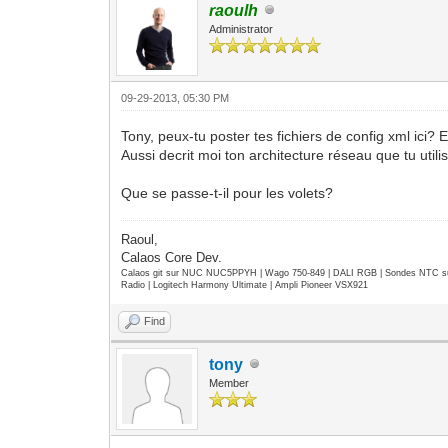
raoulh
Administrator
09-29-2013, 05:30 PM
Tony, peux-tu poster tes fichiers de config xml ici? En
Aussi decrit moi ton architecture réseau que tu util
Que se passe-t-il pour les volets?
Raoul,
Calaos Core Dev.
Calaos git sur NUC NUC5PPYH | Wago 750-849 | DALI RGB | Sondes NTC su
Radio | Logitech Harmony Ultimate | Ampli Pioneer VSX921
Find
tony
Member