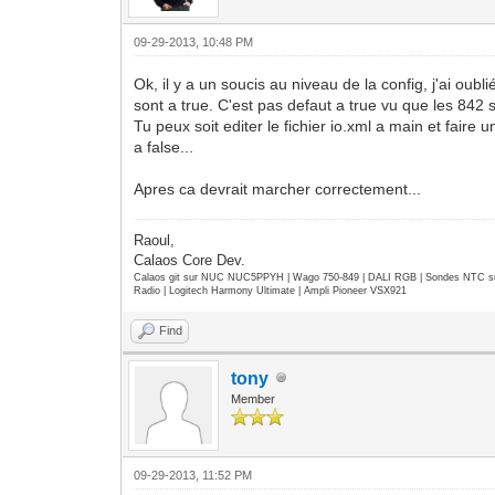
09-29-2013, 10:48 PM
Ok, il y a un soucis au niveau de la config, j'ai ou
sont a true. C'est pas defaut a true vu que les 842 s
Tu peux soit editer le fichier io.xml a main et fair
a false...
Apres ca devrait marcher correctement...
Raoul,
Calaos Core Dev.
Calaos git sur NUC NUC5PPYH | Wago 750-849 | DALI RGB | Sondes NTC su
Radio | Logitech Harmony Ultimate | Ampli Pioneer VSX921
Find
tony
Member
09-29-2013, 11:52 PM