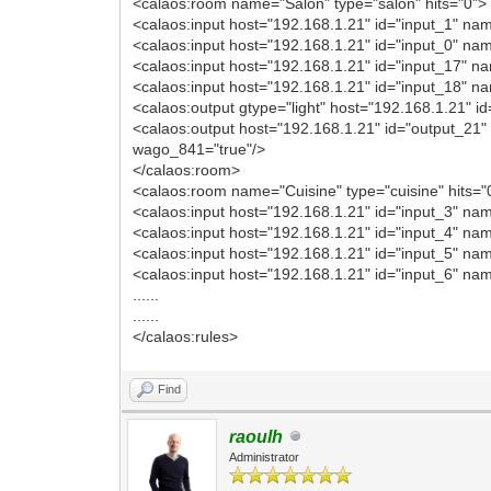
<calaos:room name="Salon" type="salon" hits="0">
<calaos:input host="192.168.1.21" id="input_1" na
<calaos:input host="192.168.1.21" id="input_0" n
<calaos:input host="192.168.1.21" id="input_17" n
<calaos:input host="192.168.1.21" id="input_18" n
<calaos:output gtype="light" host="192.168.1.21" 
<calaos:output host="192.168.1.21" id="output_21
wago_841="true"/>
</calaos:room>
<calaos:room name="Cuisine" type="cuisine" hits="
<calaos:input host="192.168.1.21" id="input_3" na
<calaos:input host="192.168.1.21" id="input_4" na
<calaos:input host="192.168.1.21" id="input_5" na
<calaos:input host="192.168.1.21" id="input_6" na
......
......
</calaos:rules>
Find
raoulh
Administrator