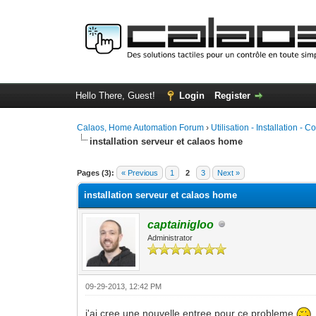
Hello There, Guest!
Login
Register
Calaos, Home Automation Forum
›
Utilisation - Installation - C
installation serveur et calaos home
0 Vote(s) - 0 Average
1
2
3
4
5
Pages (3):
« Previous
1
2
3
Next »
installation serveur et calaos home
captainigloo
Administrator
09-29-2013, 12:42 PM
j'ai cree une nouvelle entree pour ce probleme