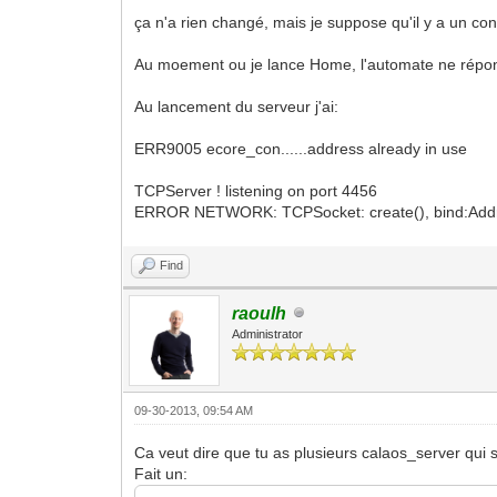
ça n'a rien changé, mais je suppose qu'il y a un conf
Au moement ou je lance Home, l'automate ne répond
Au lancement du serveur j'ai:
ERR9005 ecore_con......address already in use
TCPServer ! listening on port 4456
ERROR NETWORK: TCPSocket: create(), bind:Addre
Find
raoulh
Administrator
09-30-2013, 09:54 AM
Ca veut dire que tu as plusieurs calaos_server qui
Fait un: