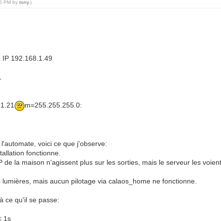
:35 PM by
tony
.)
 IP 192.168.1.49
1
1.21
m=255.255.255.0:
'automate, voici ce que j'observe:
tallation fonctionne.
P de la maison n'agissent plus sur les sorties, mais le serveur les voien
es lumières, mais aucun pilotage via calaos_home ne fonctionne.
à ce qu'il se passe:
< 1s