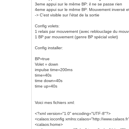
3eme appui sur le même BP: il ne se passe rien
4eme appui sur le même BP: Mouvement inversé et 
-> C'est visible sur l'état de la sortie
Config volets:
1 relais par mouvement (avec reblouclage du mouve
1 BP par mouvement (genre BP spécial volet)
Config installer:
BP=true
Volet = down
impulse time=200ms
time=40s
time down=40s
time up=40s
Voici mes fichiers xml:
<?xml version="1.0" encoding="UTF-8"?>
<calaos:ioconfig xmlns:calaos="http://www.calaos.fr
<calaos:home>