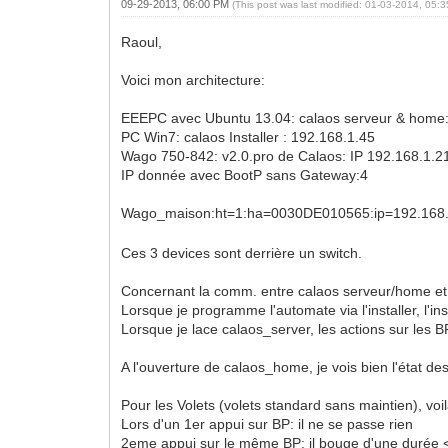
09-29-2013, 06:00 PM
(This post was last modified: 01-03-2014, 05
Raoul,
Voici mon architecture:
EEEPC avec Ubuntu 13.04: calaos serveur & home:
PC Win7: calaos Installer : 192.168.1.45
Wago 750-842: v2.0.pro de Calaos: IP 192.168.1.2
IP donnée avec BootP sans Gateway:4
Wago_maison:ht=1:ha=0030DE010565:ip=192.168.
Ces 3 devices sont derrière un switch.
Concernant la comm. entre calaos serveur/home et l
Lorsque je programme l'automate via l'installer, l'ins
Lorsque je lace calaos_server, les actions sur les B
A l'ouverture de calaos_home, je vois bien l'état d
Pour les Volets (volets standard sans maintien), voil
Lors d'un 1er appui sur BP: il ne se passe rien
2eme appui sur le même BP: il bouge d'une durée 