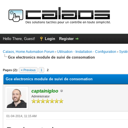
Hello There, Guest!
Login
Register
Calaos, Home Automation Forum
›
Utilisation - Installation - Configuration
›
Systè
Gce electronics module de suivi de consomation
ge
Pages (2):
« Previous
1
2
Gce electronics module de suivi de consomation
captainigloo
Administrator
01-04-2014, 11:15 AM