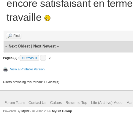
encore satisfaisant en terme 
travaille
Find
«
Next Oldest
|
Next Newest
»
Pages (2):
« Previous
1
2
View a Printable Version
Users browsing this thread: 1 Guest(s)
Forum Team
Contact Us
Calaos
Return to Top
Lite (Archive) Mode
Mar
Powered By
MyBB
, © 2002-2026
MyBB Group
.