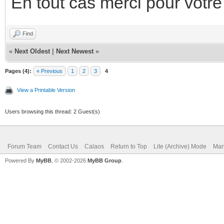
En tout cas merci pour votre
Find
«
Next Oldest
|
Next Newest
»
Pages (4):
« Previous
1
2
3
4
View a Printable Version
Users browsing this thread: 2 Guest(s)
Forum Team
Contact Us
Calaos
Return to Top
Lite (Archive) Mode
Mar
Powered By
MyBB
, © 2002-2026
MyBB Group
.