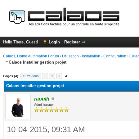
Hello There, Guest!
Login
Register
Calaos, Home Automation Forum
›
Utilisation - Installation - Configuration
›
Calao
Calaos Installer gestion projet
ge
Pages (4):
« Previous
1
2
3
4
Calaos Installer gestion projet
raoulh
Administrator
10-04-2015, 09:31 AM