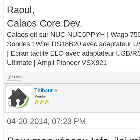
Raoul,
Calaos Core Dev.
Calaos git sur NUC NUC5PPYH | Wago 750-
Sondes 1Wire DS18B20 avec adaptateur 
| Ecran tactile ELO avec adaptateur USB/R
Ultimate | Ampli Pioneer VSX921
Find
Thibaut
Member
04-20-2014, 07:23 PM