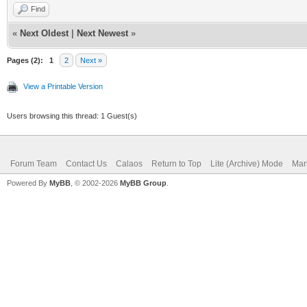
Find
«
Next Oldest
|
Next Newest
»
Pages (2):
1
2
Next »
View a Printable Version
Users browsing this thread: 1 Guest(s)
Forum Team
Contact Us
Calaos
Return to Top
Lite (Archive) Mode
Mar
Powered By
MyBB
, © 2002-2026
MyBB Group
.