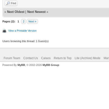
Find
«
Next Oldest
|
Next Newest
»
Pages (2):
1
2
Next »
View a Printable Version
Users browsing this thread: 1 Guest(s)
Forum Team
Contact Us
Calaos
Return to Top
Lite (Archive) Mode
Mar
Powered By
MyBB
, © 2002-2026
MyBB Group
.