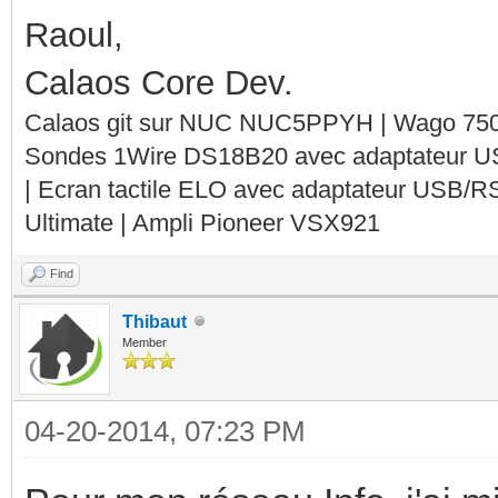
Raoul,
Calaos Core Dev.
Calaos git sur NUC NUC5PPYH | Wago 750-
Sondes 1Wire DS18B20 avec adaptateur 
| Ecran tactile ELO avec adaptateur USB/R
Ultimate | Ampli Pioneer VSX921
Find
Thibaut
Member
04-20-2014, 07:23 PM