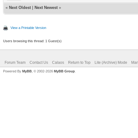
«
Next Oldest
|
Next Newest
»
View a Printable Version
Users browsing this thread: 1 Guest(s)
Forum Team
Contact Us
Calaos
Return to Top
Lite (Archive) Mode
Mar
Powered By
MyBB
, © 2002-2026
MyBB Group
.