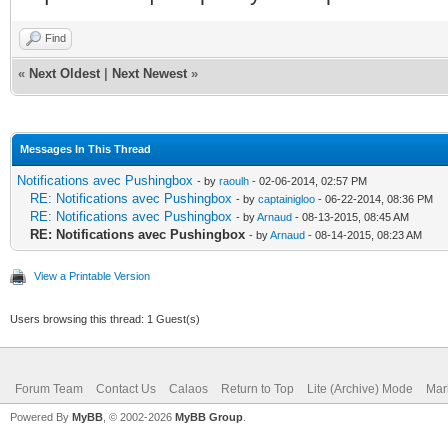
Find
«
Next Oldest
|
Next Newest
»
Messages In This Thread
Notifications avec Pushingbox
- by
raoulh
- 02-06-2014, 02:57 PM
RE: Notifications avec Pushingbox
- by
captainigloo
- 06-22-2014, 08:36 PM
RE: Notifications avec Pushingbox
- by
Arnaud
- 08-13-2015, 08:45 AM
RE: Notifications avec Pushingbox
- by
Arnaud
- 08-14-2015, 08:23 AM
View a Printable Version
Users browsing this thread: 1 Guest(s)
Forum Team
Contact Us
Calaos
Return to Top
Lite (Archive) Mode
Mar
Powered By
MyBB
, © 2002-2026
MyBB Group
.