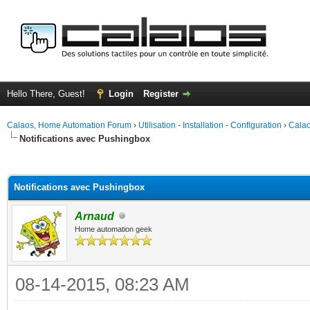
Hello There, Guest!
Login
Register
Calaos, Home Automation Forum
›
Utilisation - Installation - Configuration
›
Calao
Notifications avec Pushingbox
ge
Notifications avec Pushingbox
Arnaud
Home automation geek
08-14-2015, 08:23 AM