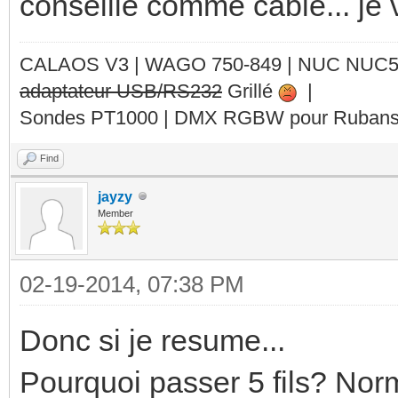
conseille comme cable... je 
CALAOS V3 | WAGO 750-849 |
NUC NUC
adaptateur USB/RS232
Grillé
|
Sondes PT1000 | DMX RGBW pour Rubans 
Find
jayzy
Member
02-19-2014, 07:38 PM
Donc si je resume...
Pourquoi passer 5 fils? Norm