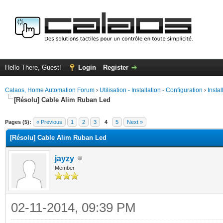
Hello There, Guest!
Login
Register
Calaos, Home Automation Forum
›
Utilisation - Installation - Configuration
›
Insta
[Résolu] Cable Alim Ruban Led
ge
Pages (5):
« Previous
1
2
3
4
5
Next »
[Résolu] Cable Alim Ruban Led
jayzy
Member
02-11-2014, 09:39 PM