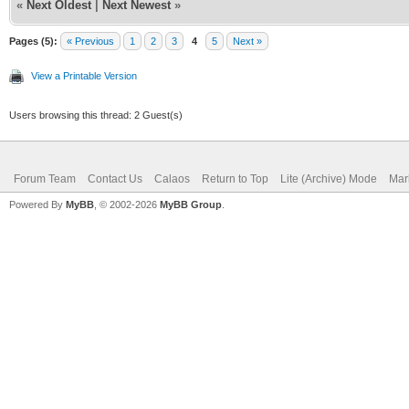
«
Next Oldest
|
Next Newest
»
Pages (5):
« Previous
1
2
3
4
5
Next »
View a Printable Version
Users browsing this thread: 2 Guest(s)
Forum Team
Contact Us
Calaos
Return to Top
Lite (Archive) Mode
Mar
Powered By
MyBB
, © 2002-2026
MyBB Group
.