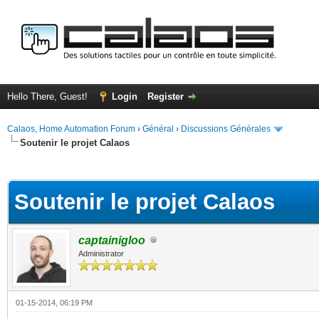
Hello There, Guest!
Login
Register
Calaos, Home Automation Forum
›
Général
›
Discussions Générales
Soutenir le projet Calaos
ge
Soutenir le projet Calaos
captainigloo
Administrator
01-15-2014, 06:19 PM