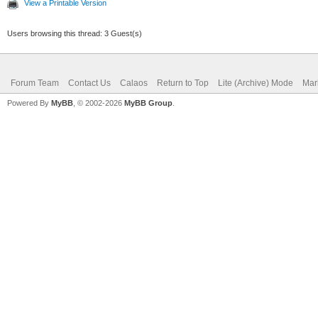
View a Printable Version
Users browsing this thread: 3 Guest(s)
Forum Team
Contact Us
Calaos
Return to Top
Lite (Archive) Mode
Mar
Powered By
MyBB
, © 2002-2026
MyBB Group
.