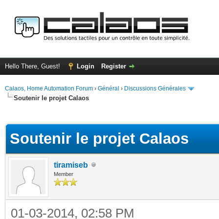
Hello There, Guest!
Login
Register
Calaos, Home Automation Forum
›
Général
›
Discussions Générales
Soutenir le projet Calaos
ge
Soutenir le projet Calaos
tiramiseb
Member
01-03-2014, 02:58 PM