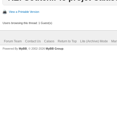
View a Printable Version
Users browsing this thread: 1 Guest(s)
Forum Team
Contact Us
Calaos
Return to Top
Lite (Archive) Mode
Mar
Powered By
MyBB
, © 2002-2026
MyBB Group
.