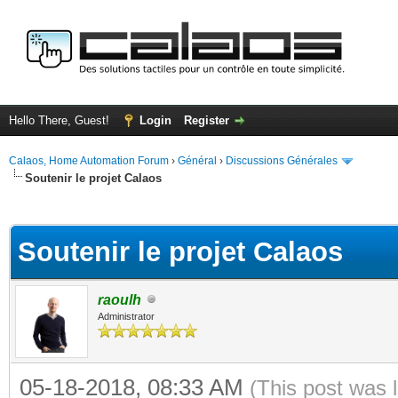
Hello There, Guest!
Login
Register
Calaos, Home Automation Forum
›
Général
›
Discussions Générales
Soutenir le projet Calaos
ge
Soutenir le projet Calaos
raoulh
Administrator
05-18-2018, 08:33 AM
(This post was 