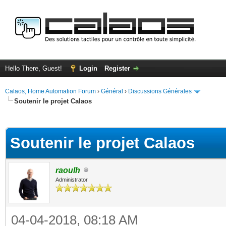
Hello There, Guest!
Login
Register
Calaos, Home Automation Forum
›
Général
›
Discussions Générales
Soutenir le projet Calaos
ge
Soutenir le projet Calaos
raoulh
Administrator
04-04-2018, 08:18 AM