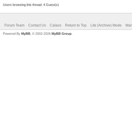
Users browsing this thread: 4 Guest(s)
Forum Team
Contact Us
Calaos
Return to Top
Lite (Archive) Mode
Mar
Powered By
MyBB
, © 2002-2026
MyBB Group
.