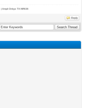
e | Ampli Onkyo TX-NR636
Reply