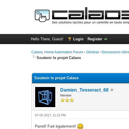
Hello There, Guest!
Login
Register
Calaos, Home Automation Forum
›
Général
›
Discussions Gén
Soutenir le projet Calaos
4 Vote(s) - 4 Average
1
2
3
4
5
Soutenir le projet Calaos
Damien_Tesseract_68
Member
07-05-2017, 11:15 PM
Pareil! Fait également!