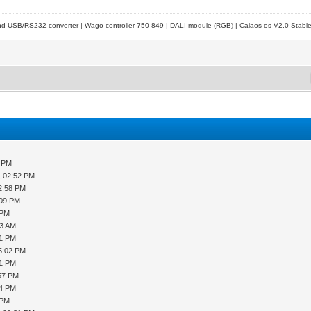
d USB/RS232 converter | Wago controller 750-849 | DALI module (RGB) | Calaos-os V2.0 Stabl
1 PM
, 02:52 PM
2:58 PM
:09 PM
 PM
53 AM
41 PM
5:02 PM
51 PM
:57 PM
44 PM
 PM