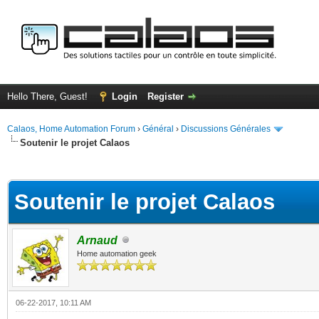
Hello There, Guest!
Login
Register
Calaos, Home Automation Forum
›
Général
›
Discussions Générales
Soutenir le projet Calaos
ge
Soutenir le projet Calaos
Arnaud
Home automation geek
06-22-2017, 10:11 AM