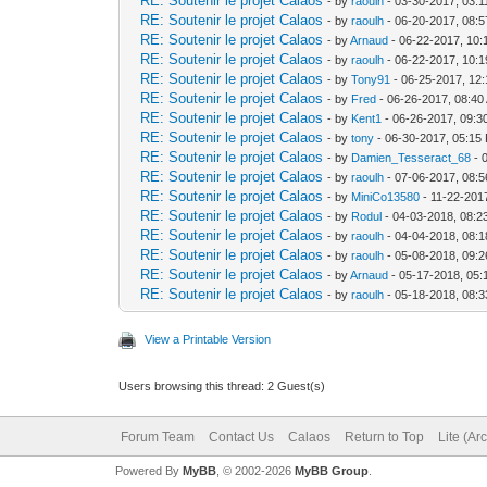
RE: Soutenir le projet Calaos
- by
raoulh
- 03-30-2017, 03:
RE: Soutenir le projet Calaos
- by
raoulh
- 06-20-2017, 08:
RE: Soutenir le projet Calaos
- by
Arnaud
- 06-22-2017, 10:
RE: Soutenir le projet Calaos
- by
raoulh
- 06-22-2017, 10:
RE: Soutenir le projet Calaos
- by
Tony91
- 06-25-2017, 12
RE: Soutenir le projet Calaos
- by
Fred
- 06-26-2017, 08:40
RE: Soutenir le projet Calaos
- by
Kent1
- 06-26-2017, 09:3
RE: Soutenir le projet Calaos
- by
tony
- 06-30-2017, 05:15
RE: Soutenir le projet Calaos
- by
Damien_Tesseract_68
- 
RE: Soutenir le projet Calaos
- by
raoulh
- 07-06-2017, 08:
RE: Soutenir le projet Calaos
- by
MiniCo13580
- 11-22-201
RE: Soutenir le projet Calaos
- by
Rodul
- 04-03-2018, 08:
RE: Soutenir le projet Calaos
- by
raoulh
- 04-04-2018, 08:
RE: Soutenir le projet Calaos
- by
raoulh
- 05-08-2018, 09:
RE: Soutenir le projet Calaos
- by
Arnaud
- 05-17-2018, 05
RE: Soutenir le projet Calaos
- by
raoulh
- 05-18-2018, 08:
View a Printable Version
Users browsing this thread: 2 Guest(s)
Forum Team
Contact Us
Calaos
Return to Top
Lite (Ar
Powered By
MyBB
, © 2002-2026
MyBB Group
.