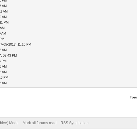
11 PM
57 AM
11 AM
19 AM
:11 PM
 AM
0 AM
 PM
07-05-2017, 11:15 PM
56 AM
7, 02:43 PM
23 PM
18 AM
26 AM
:13 PM
33 AM
For
chive) Mode
Mark all forums read
RSS Syndication