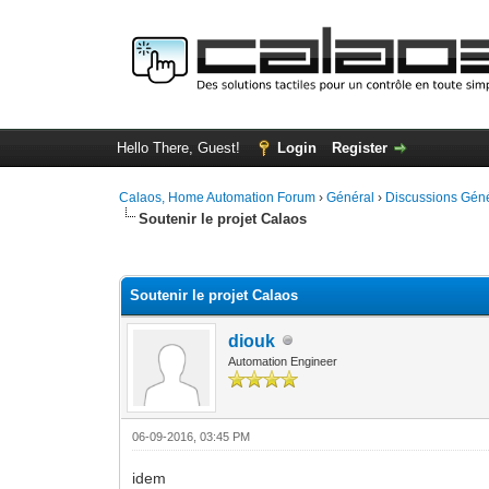
Hello There, Guest!
Login
Register
Calaos, Home Automation Forum
›
Général
›
Discussions Gén
Soutenir le projet Calaos
4 Vote(s) - 4 Average
1
2
3
4
5
Soutenir le projet Calaos
diouk
Automation Engineer
06-09-2016, 03:45 PM
idem