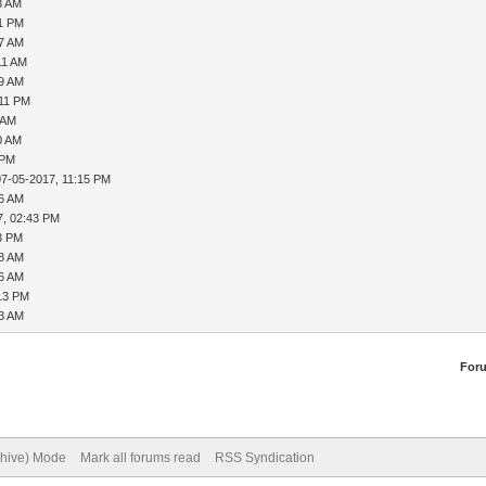
3 AM
11 PM
57 AM
11 AM
19 AM
:11 PM
 AM
0 AM
 PM
07-05-2017, 11:15 PM
56 AM
7, 02:43 PM
23 PM
18 AM
26 AM
:13 PM
33 AM
For
chive) Mode
Mark all forums read
RSS Syndication