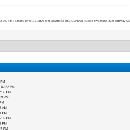
r 750-464 | Sondes 1Wire DS18B20 avec adaptateur USB DS9490R | Nodes MySensors avec gateway USB 
1 PM
, 02:52 PM
2:58 PM
:09 PM
 PM
53 AM
41 PM
5:02 PM
51 PM
:57 PM