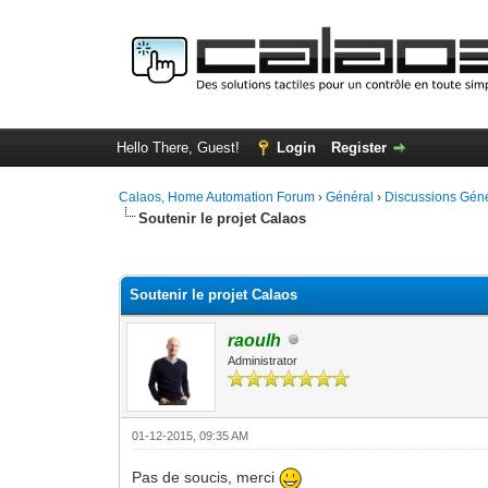
Hello There, Guest!
Login
Register
Calaos, Home Automation Forum
›
Général
›
Discussions Gén
Soutenir le projet Calaos
4 Vote(s) - 4 Average
1
2
3
4
5
Soutenir le projet Calaos
raoulh
Administrator
01-12-2015, 09:35 AM
Pas de soucis, merci