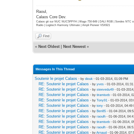
Raoul,
Calaos Core Dev.
Calaos git sur NUC NUC5PPYH | Wago 750-849 | DALI RGB | Sondes NTC su
Radio | Logitech Harmony Ultimate | Ampli Pioneer VSX921
Find
«
Next Oldest
|
Next Newest
»
Messages In This Thread
Soutenir le projet Calaos
- by
diouk
- 01-03-2014, 01:09 PM
RE: Soutenir le projet Calaos
- by
yves
- 01-03-2014, 01:3
RE: Soutenir le projet Calaos
- by
steevedu49
- 01-03-2014
RE: Soutenir le projet Calaos
- by
tiramiseb
- 01-03-2014, 0
RE: Soutenir le projet Calaos
- by
Tony91
- 01-03-2014, 03
RE: Soutenir le projet Calaos
- by
tony
- 01-03-2014, 04:49
RE: Soutenir le projet Calaos
- by
Ben85
- 01-04-2014, 09:
RE: Soutenir le projet Calaos
- by
raoulh
- 01-06-2014, 04:
RE: Soutenir le projet Calaos
- by
tiramiseb
- 01-06-2014, 0
RE: Soutenir le projet Calaos
- by
raoulh
- 01-06-2014, 06:
RE: Soutenir le projet Calaos
- by
Arnaud
- 01-06-2014, 07