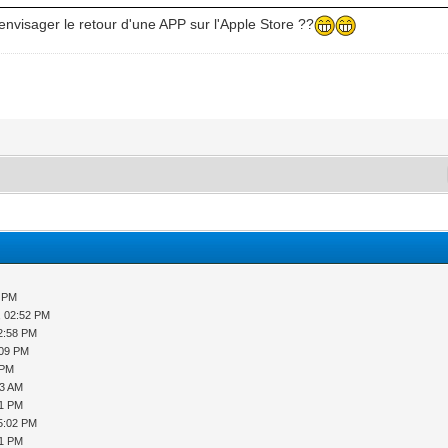
envisager le retour d'une APP sur l'Apple Store ??
1 PM
, 02:52 PM
2:58 PM
:09 PM
 PM
53 AM
41 PM
5:02 PM
51 PM