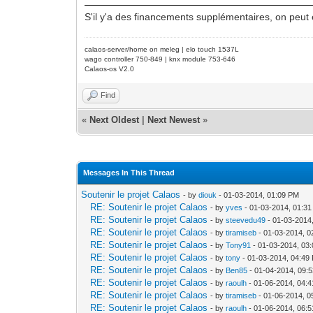
S'il y'a des financements supplémentaires, on peut 
calaos-server/home on meleg | elo touch 1537L
wago controller 750-849 | knx module 753-646
Calaos-os V2.0
Find
«
Next Oldest
|
Next Newest
»
Messages In This Thread
Soutenir le projet Calaos
- by
diouk
- 01-03-2014, 01:09 PM
RE: Soutenir le projet Calaos
- by
yves
- 01-03-2014, 01:3
RE: Soutenir le projet Calaos
- by
steevedu49
- 01-03-2014
RE: Soutenir le projet Calaos
- by
tiramiseb
- 01-03-2014, 0
RE: Soutenir le projet Calaos
- by
Tony91
- 01-03-2014, 03
RE: Soutenir le projet Calaos
- by
tony
- 01-03-2014, 04:49
RE: Soutenir le projet Calaos
- by
Ben85
- 01-04-2014, 09:
RE: Soutenir le projet Calaos
- by
raoulh
- 01-06-2014, 04:
RE: Soutenir le projet Calaos
- by
tiramiseb
- 01-06-2014, 0
RE: Soutenir le projet Calaos
- by
raoulh
- 01-06-2014, 06: