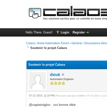
Hello There, Guest!
Login
Register
Calaos, Home Automation Forum
›
Général
›
Discussions Gén
Soutenir le projet Calaos
4 Vote(s) - 4 Average
1
2
3
4
5
Soutenir le projet Calaos
diouk
Automation Engineer
07-21-2014, 11:19 PM
(This post was last modified: 07-21-2014, 11:
@captainigloo : oui bonne idée