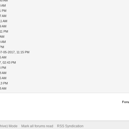
:00 AM
3 AM
11 PM
57 AM
11 AM
19 AM
:11 PM
 AM
0 AM
 PM
07-05-2017, 11:15 PM
56 AM
7, 02:43 PM
23 PM
18 AM
26 AM
:13 PM
33 AM
For
chive) Mode
Mark all forums read
RSS Syndication