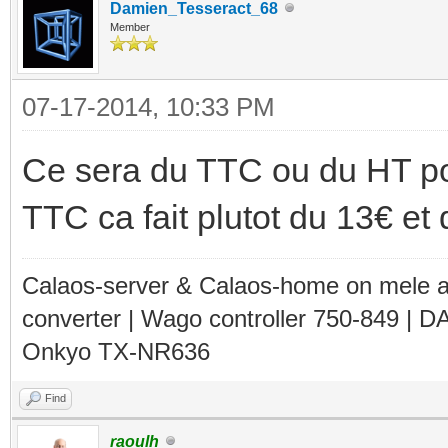
Damien_Tesseract_68
Member
07-17-2014, 10:33 PM
Ce sera du TTC ou du HT pou
TTC ca fait plutot du 13€ et 
Calaos-server & Calaos-home on mele 
converter | Wago controller 750-849 | D
Onkyo TX-NR636
Find
raoulh