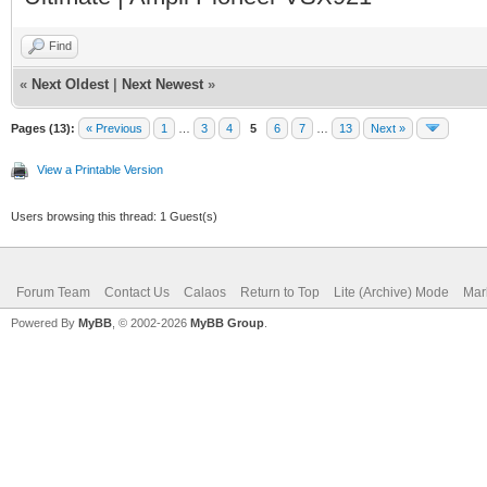
Find
«
Next Oldest
|
Next Newest
»
Pages (13):
« Previous
1
…
3
4
5
6
7
…
13
Next »
View a Printable Version
Users browsing this thread: 1 Guest(s)
Forum Team
Contact Us
Calaos
Return to Top
Lite (Archive) Mode
Mar
Powered By
MyBB
, © 2002-2026
MyBB Group
.