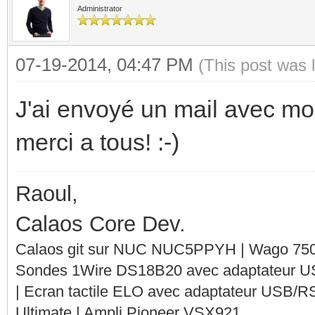
Administrator
07-19-2014, 04:47 PM
(This post was 
J'ai envoyé un mail avec m
merci a tous! :-)
Raoul,
Calaos Core Dev.
Calaos git sur NUC NUC5PPYH | Wago 750-
Sondes 1Wire DS18B20 avec adaptateur 
| Ecran tactile ELO avec adaptateur USB/R
Ultimate | Ampli Pioneer VSX921