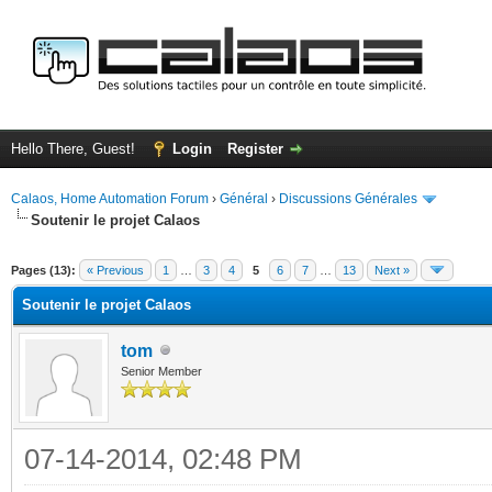
Hello There, Guest!
Login
Register
Calaos, Home Automation Forum
›
Général
›
Discussions Générales
Soutenir le projet Calaos
ge
Pages (13):
« Previous
1
…
3
4
5
6
7
…
13
Next »
Soutenir le projet Calaos
tom
Senior Member
07-14-2014, 02:48 PM