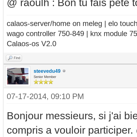
@ raoulh : Bon tu fais pété
calaos-server/home on meleg | elo touc
wago controller 750-849 | knx module 7
Calaos-os V2.0
Find
steevedu49
Senior Member
07-17-2014, 09:10 PM
Bonjour messieurs, si j'ai b
compris a vouloir participer