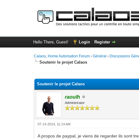
Hello There, Guest!
Login
Register
Calaos, Home Automation Forum
›
Général
›
Discussions Gén
Soutenir le projet Calaos
4 Vote(s) - 4 Average
1
2
3
4
5
Soutenir le projet Calaos
raoulh
Administrator
07-14-2014, 11:14 AM
A propos de paypal, je viens de regarder ils sont tr