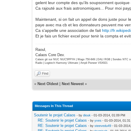
gelent leur compte des qu'ils soupsonnent quoique ce
Ca rajouté aux frais astronomiques... Pour moi payp
Maintenant, si on fait un appel de dons juste pour l
paye avec ma cb et les donnateurs peuvent me verse
Ca s'appelle une association de fait
http://fr.wikipe
Et je fais un fichier excel pour tenir la compta et 
Raoul,
Calaos Core Dev.
Calaos git sur NUC NUC5PPYH | Wago 750-849 | DALI RGB | Sondes NTC su
Radio | Logitech Harmony Ultimate | Ampli Pioneer VSX921
Find
«
Next Oldest
|
Next Newest
»
Messages In This Thread
Soutenir le projet Calaos
- by
diouk
- 01-03-2014, 01:09 PM
RE: Soutenir le projet Calaos
- by
yves
- 01-03-2014, 01:3
RE: Soutenir le projet Calaos
- by
steevedu49
- 01-03-2014
RE: Soutenir le projet Calaos
- by
tiramiseb
- 01-03-2014, 0