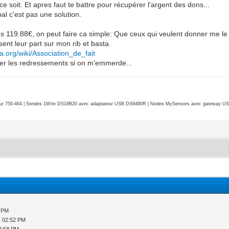
 soit. Et apres faut te battre pour récupérer l'argent des dons...
al c'est pas une solution.
es 119.88€, on peut faire ca simple: Que ceux qui veulent donner me le di
nt leur part sur mon rib et basta.
dia.org/wiki/Association_de_fait
eviter les redressements si on m'emmerde...
r 750-464 | Sondes 1Wire DS18B20 avec adaptateur USB DS9490R | Nodes MySensors avec gateway USB 
1 PM
, 02:52 PM
2:58 PM