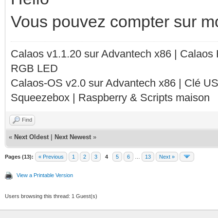
Vous pouvez compter sur mo
Calaos v1.1.20 sur Advantech x86 | Calaos
RGB LED
Calaos-OS v2.0 sur Advantech x86 | Clé U
Squeezebox | Raspberry & Scripts maison
Find
«
Next Oldest
|
Next Newest
»
Pages (13):
« Previous
1
2
3
4
5
6
…
13
Next »
View a Printable Version
Users browsing this thread: 1 Guest(s)