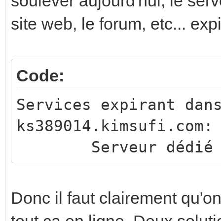
soulever aujourd'hui, le ser
site web, le forum, etc... exp
Code:
Services expirant dan
ks389014.kimsufi.com:
Serveur dédié / 
Donc il faut clairement qu'o
tout ca en ligne. Deux soluti