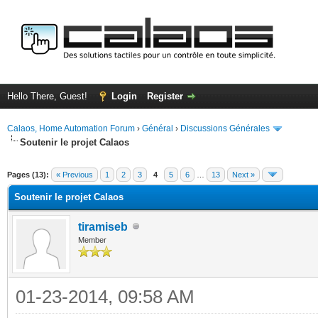
Hello There, Guest!
Login
Register
Calaos, Home Automation Forum
›
Général
›
Discussions Générales
Soutenir le projet Calaos
ge
Pages (13):
« Previous
1
2
3
4
5
6
…
13
Next »
Soutenir le projet Calaos
tiramiseb
Member
01-23-2014, 09:58 AM