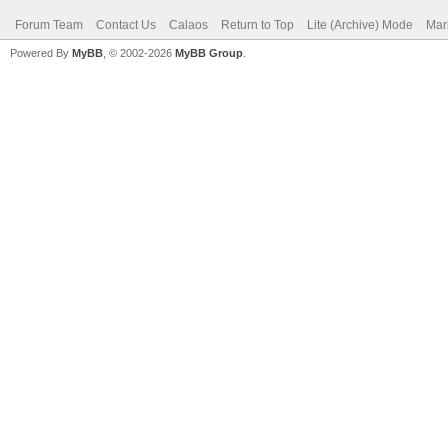
Forum Team
Contact Us
Calaos
Return to Top
Lite (Archive) Mode
Mar
Powered By
MyBB
, © 2002-2026
MyBB Group
.