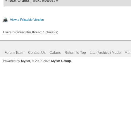
«
Next Oldest
|
Next Newest
»
View a Printable Version
Users browsing this thread: 1 Guest(s)
Forum Team
Contact Us
Calaos
Return to Top
Lite (Archive) Mode
Mar
Powered By
MyBB
, © 2002-2026
MyBB Group
.