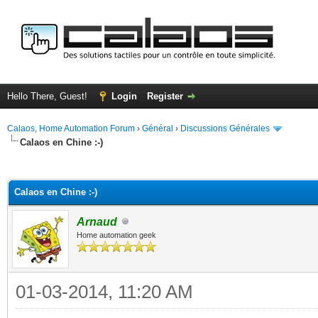
Hello There, Guest!
Login
Register
Calaos, Home Automation Forum
›
Général
›
Discussions Générales
Calaos en Chine :-)
ge
Calaos en Chine :-)
Arnaud
Home automation geek
01-03-2014, 11:20 AM