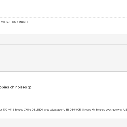
go 750-841 | DMX RGB LED
opies chinoises :p
r 750-464 | Sondes 1Wire DS18B20 avec adaptateur USB DS9490R | Nodes MySensors avec gateway USB 