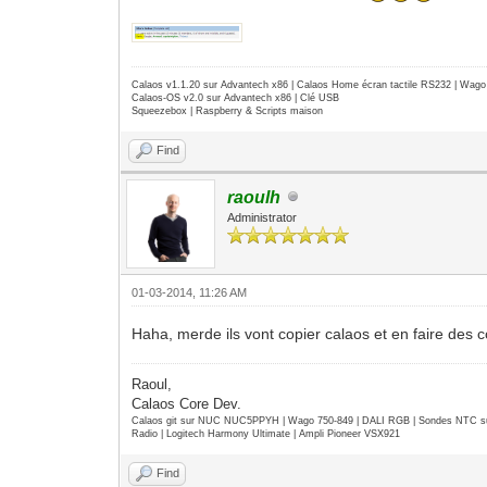
Calaos v1.1.20 sur Advantech x86 | Calaos Home écran tactile RS232 | Wa
Calaos-OS v2.0 sur Advantech x86 | Clé USB
Squeezebox | Raspberry & Scripts maison
Find
raoulh
Administrator
01-03-2014, 11:26 AM
Haha, merde ils vont copier calaos et en faire des c
Raoul,
Calaos Core Dev.
Calaos git sur NUC NUC5PPYH | Wago 750-849 | DALI RGB | Sondes NTC su
Radio | Logitech Harmony Ultimate | Ampli Pioneer VSX921
Find