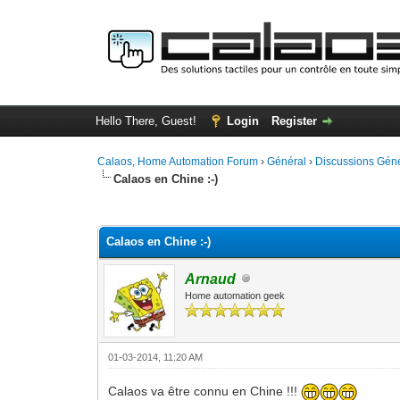
Hello There, Guest!
Login
Register
Calaos, Home Automation Forum
›
Général
›
Discussions Gén
Calaos en Chine :-)
0 Vote(s) - 0 Average
1
2
3
4
5
Calaos en Chine :-)
Arnaud
Home automation geek
01-03-2014, 11:20 AM
Calaos va être connu en Chine !!!