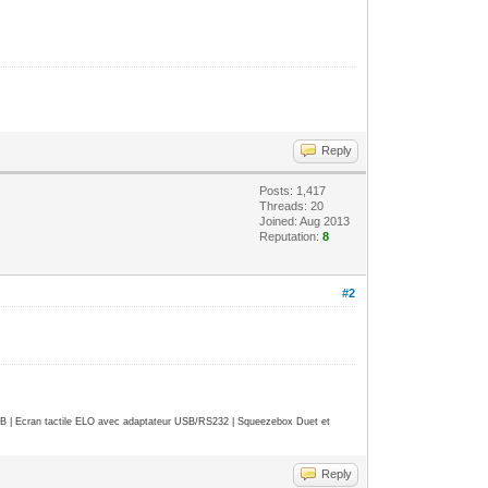
Reply
Posts: 1,417
Threads: 20
Joined: Aug 2013
Reputation:
8
#2
| Ecran tactile ELO avec adaptateur USB/RS232 | Squeezebox Duet et
Reply