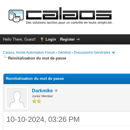
Hello There, Guest!
Login
Register
Calaos, Home Automation Forum
›
Général
›
Discussions Générales
Reinitialisation du mot de passe
ge
Reinitialisation du mot de passe
Darkmike
Junior Member
10-10-2024, 03:26 PM