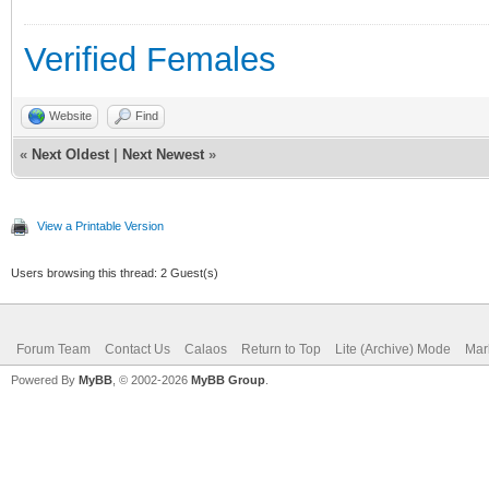
Verified Females
Website
Find
«
Next Oldest
|
Next Newest
»
View a Printable Version
Users browsing this thread: 2 Guest(s)
Forum Team
Contact Us
Calaos
Return to Top
Lite (Archive) Mode
Mar
Powered By
MyBB
, © 2002-2026
MyBB Group
.