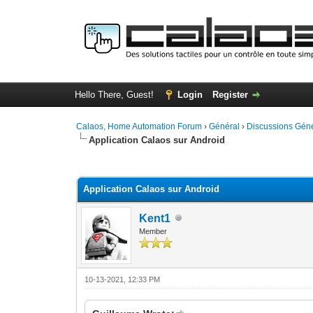
Hello There, Guest!
Login
Register
Calaos, Home Automation Forum
›
Général
›
Discussions Gén
Application Calaos sur Android
0 Vote(s) - 0 Average
1
2
3
4
5
Application Calaos sur Android
Kent1
Member
10-13-2021, 12:33 PM