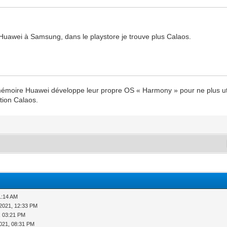
Huawei à Samsung, dans le playstore je trouve plus Calaos.
e mémoire Huawei développe leur propre OS « Harmony » pour ne plus ut
ation Calaos.
1:14 AM
2021, 12:33 PM
, 03:21 PM
021, 08:31 PM