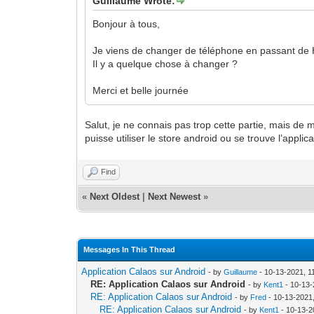
Guillaume Wrote:
Bonjour à tous,
Je viens de changer de téléphone en passant de 
Il y a quelque chose à changer ?
Merci et belle journée
Salut, je ne connais pas trop cette partie, mais d
puisse utiliser le store android ou se trouve l’applic
Find
«
Next Oldest
|
Next Newest
»
Messages In This Thread
Application Calaos sur Android
- by
Guillaume
- 10-13-2021, 1
RE: Application Calaos sur Android
- by
Kent1
- 10-13-
RE: Application Calaos sur Android
- by
Fred
- 10-13-2021
RE: Application Calaos sur Android
- by
Kent1
- 10-13-2