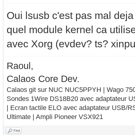
Oui lsusb c'est pas mal dej
quel module kernel ca utilis
avec Xorg (evdev? ts? xinput
Raoul,
Calaos Core Dev.
Calaos git sur NUC NUC5PPYH | Wago 750-
Sondes 1Wire DS18B20 avec adaptateur 
| Ecran tactile ELO avec adaptateur USB/R
Ultimate | Ampli Pioneer VSX921
Find