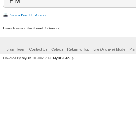
View a Printable Version
Users browsing this thread: 1 Guest(s)
Forum Team
Contact Us
Calaos
Return to Top
Lite (Archive) Mode
Mar
Powered By
MyBB
, © 2002-2026
MyBB Group
.