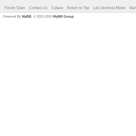
Forum Team
Contact Us
Calaos
Return to Top
Lite (Archive) Mode
Mar
Powered By
MyBB
, © 2002-2026
MyBB Group
.