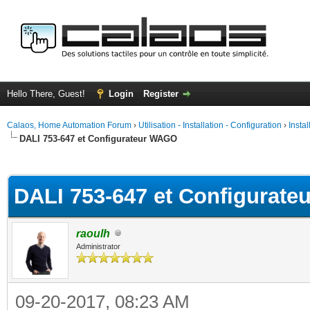
Hello There, Guest!
Login
Register
Calaos, Home Automation Forum
›
Utilisation - Installation - Configuration
›
Insta
DALI 753-647 et Configurateur WAGO
ge
DALI 753-647 et Configurat
raoulh
Administrator
09-20-2017, 08:23 AM