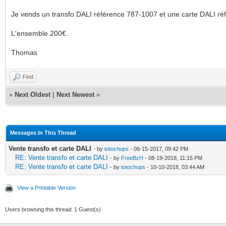
Je vends un transfo DALI référence 787-1007 et une carte DALI ré
L'ensemble 200€.
Thomas
Find
«
Next Oldest
|
Next Newest
»
Messages In This Thread
Vente transfo et carte DALI
- by
totochups
- 06-15-2017, 09:42 PM
RE: Vente transfo et carte DALI
- by
FreeBzH
- 08-19-2018, 11:15 PM
RE: Vente transfo et carte DALI
- by
totochups
- 10-10-2018, 03:44 AM
View a Printable Version
Users browsing this thread: 1 Guest(s)