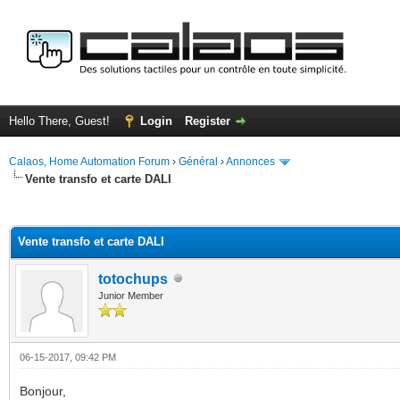
Hello There, Guest!
Login
Register
Calaos, Home Automation Forum
›
Général
›
Annonces
Vente transfo et carte DALI
ge
Vente transfo et carte DALI
totochups
Junior Member
06-15-2017, 09:42 PM
Bonjour,