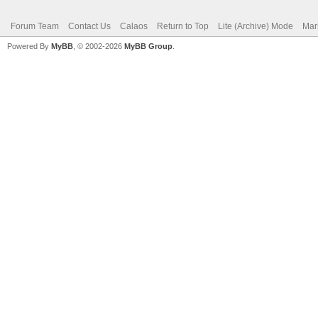
Forum Team
Contact Us
Calaos
Return to Top
Lite (Archive) Mode
Mar
Powered By
MyBB
, © 2002-2026
MyBB Group
.