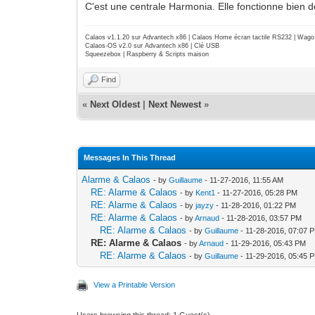
C'est une centrale Harmonia. Elle fonctionne bien 
Calaos v1.1.20 sur Advantech x86 | Calaos Home écran tactile RS232 | Wa
Calaos-OS v2.0 sur Advantech x86 | Clé USB
Squeezebox | Raspberry & Scripts maison
Find
«
Next Oldest
|
Next Newest
»
Messages In This Thread
Alarme & Calaos
- by
Guillaume
- 11-27-2016, 11:55 AM
RE: Alarme & Calaos
- by
Kent1
- 11-27-2016, 05:28 PM
RE: Alarme & Calaos
- by
jayzy
- 11-28-2016, 01:22 PM
RE: Alarme & Calaos
- by
Arnaud
- 11-28-2016, 03:57 PM
RE: Alarme & Calaos
- by
Guillaume
- 11-28-2016, 07:07 
RE: Alarme & Calaos
- by
Arnaud
- 11-29-2016, 05:43 PM
RE: Alarme & Calaos
- by
Guillaume
- 11-29-2016, 05:45 
View a Printable Version
Users browsing this thread: 1 Guest(s)