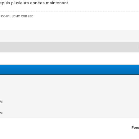
depuis plusieurs années maintenant.
go 750-841 | DMX RGB LED
PM
PM
For