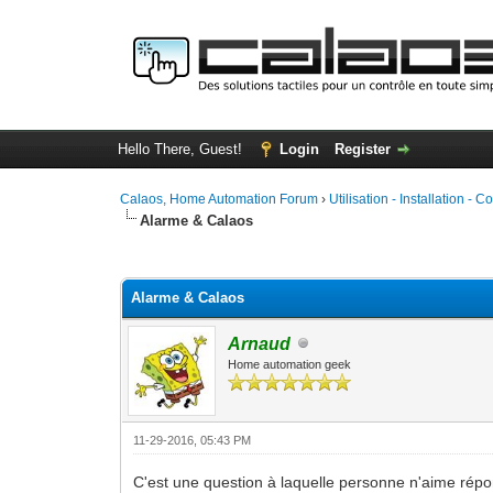
Hello There, Guest!
Login
Register
Calaos, Home Automation Forum
›
Utilisation - Installation - C
Alarme & Calaos
0 Vote(s) - 0 Average
1
2
3
4
5
Alarme & Calaos
Arnaud
Home automation geek
11-29-2016, 05:43 PM
C'est une question à laquelle personne n'aime répon