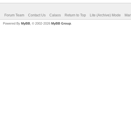
Forum Team
Contact Us
Calaos
Return to Top
Lite (Archive) Mode
Mar
Powered By
MyBB
, © 2002-2026
MyBB Group
.