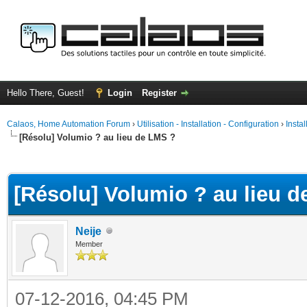
Hello There, Guest!
Login
Register
Calaos, Home Automation Forum
›
Utilisation - Installation - Configuration
›
Insta
[Résolu] Volumio ? au lieu de LMS ?
ge
[Résolu] Volumio ? au lieu 
Neije
Member
07-12-2016, 04:45 PM