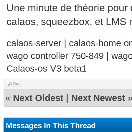
Une minute de théorie pour c
calaos, squeezbox, et LMS ne
calaos-server | calaos-home 
wago controller 750-849 | wag
Calaos-os V3 beta1
Find
«
Next Oldest
|
Next Newest
Messages In This Thread